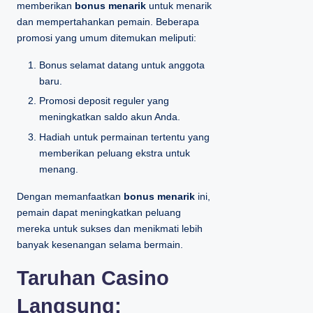
memberikan
bonus menarik
untuk menarik
dan mempertahankan pemain. Beberapa
promosi yang umum ditemukan meliputi:
Bonus selamat datang untuk anggota
baru.
Promosi deposit reguler yang
meningkatkan saldo akun Anda.
Hadiah untuk permainan tertentu yang
memberikan peluang ekstra untuk
menang.
Dengan memanfaatkan
bonus menarik
ini,
pemain dapat meningkatkan peluang
mereka untuk sukses dan menikmati lebih
banyak kesenangan selama bermain.
Taruhan Casino
Langsung: