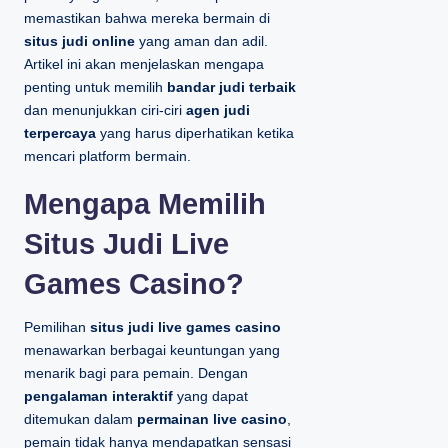
memastikan bahwa mereka bermain di
situs judi online
yang aman dan adil.
Artikel ini akan menjelaskan mengapa
penting untuk memilih
bandar judi terbaik
dan menunjukkan ciri-ciri
agen judi
terpercaya
yang harus diperhatikan ketika
mencari platform bermain.
Mengapa Memilih
Situs Judi Live
Games Casino?
Pemilihan
situs judi live games casino
menawarkan berbagai keuntungan yang
menarik bagi para pemain. Dengan
pengalaman interaktif
yang dapat
ditemukan dalam
permainan live casino
,
pemain tidak hanya mendapatkan sensasi