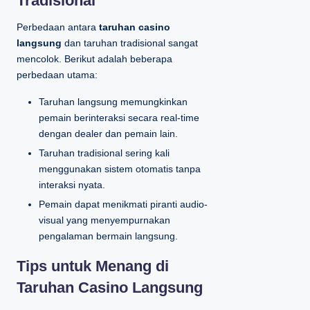
Tradisional
Perbedaan antara
taruhan casino
langsung
dan taruhan tradisional sangat
mencolok. Berikut adalah beberapa
perbedaan utama:
Taruhan langsung memungkinkan
pemain berinteraksi secara real-time
dengan dealer dan pemain lain.
Taruhan tradisional sering kali
menggunakan sistem otomatis tanpa
interaksi nyata.
Pemain dapat menikmati piranti audio-
visual yang menyempurnakan
pengalaman bermain langsung.
Tips untuk Menang di
Taruhan Casino Langsung