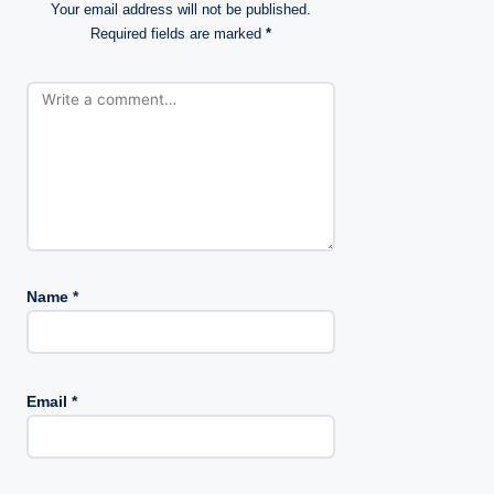
Your email address will not be published.
o
Required fields are marked
*
n
Name
*
Email
*