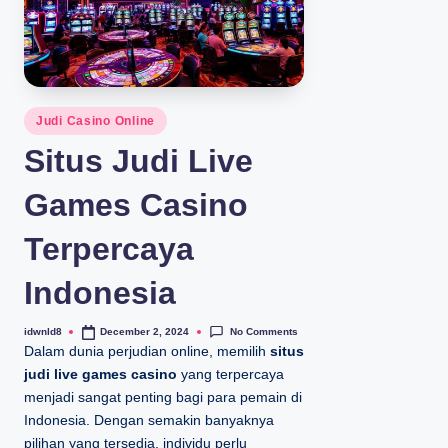
m
e
n
a
n
P
Judi Casino Online
g
o
Situs Judi Live
a
s
n
t
Games Casino
J
e
u
d
Terpercaya
d
i
i
n
Indonesia
O
n
No Comments
idwnld8
December 2, 2024
l
P
o
Dalam dunia perjudian online, memilih
situs
i
s
judi live games casino
yang terpercaya
t
n
e
menjadi sangat penting bagi para pemain di
d
e
b
Indonesia. Dengan semakin banyaknya
y
pilihan yang tersedia, individu perlu