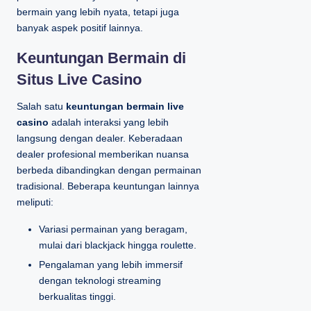
bermain yang lebih nyata, tetapi juga
banyak aspek positif lainnya.
Keuntungan Bermain di
Situs Live Casino
Salah satu
keuntungan bermain live
casino
adalah interaksi yang lebih
langsung dengan dealer. Keberadaan
dealer profesional memberikan nuansa
berbeda dibandingkan dengan permainan
tradisional. Beberapa keuntungan lainnya
meliputi:
Variasi permainan yang beragam,
mulai dari blackjack hingga roulette.
Pengalaman yang lebih immersif
dengan teknologi streaming
berkualitas tinggi.