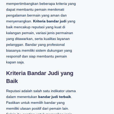
mempertimbangkan beberapa kriteria yang
dapat membantu pemain menikmati
pengalaman bermain yang aman dan
menyenangkan.
Kriteria bandar judi
yang
baik mencakup reputasi yang kuat di
kalangan pemain, variasi jenis permainan
yang ditawarkan, serta kualitas layanan
pelanggan. Bandar yang profesional
biasanya memiliki sistem dukungan yang
responsif dan siap membantu pemain
kapan saja.
Kriteria Bandar Judi yang
Baik
Reputasi adalah salah satu indikator utama
dalam menentukan
bandar judi terbaik
.
Pastikan untuk memilih bandar yang
memiliki ulasan positif dari pemain lain.