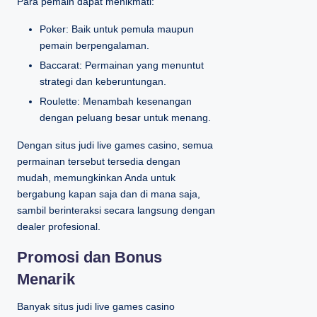
Para pemain dapat menikmati:
Poker: Baik untuk pemula maupun
pemain berpengalaman.
Baccarat: Permainan yang menuntut
strategi dan keberuntungan.
Roulette: Menambah kesenangan
dengan peluang besar untuk menang.
Dengan situs judi live games casino, semua
permainan tersebut tersedia dengan
mudah, memungkinkan Anda untuk
bergabung kapan saja dan di mana saja,
sambil berinteraksi secara langsung dengan
dealer profesional.
Promosi dan Bonus
Menarik
Banyak situs judi live games casino