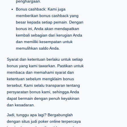
penghargaan.
Bonus cashback: Kami juga
memberikan bonus cashback yang
besar kepada setiap pemain. Dengan
bonus ini, Anda akan mendapatkan
kembali sebagian dari kerugian Anda
dan memiliki kesempatan untuk
memulihkan saldo Anda.
Syarat dan ketentuan berlaku untuk setiap
bonus yang kami tawarkan. Pastikan untuk
membaca dan memahami syarat dan
ketentuan sebelum mengklaim bonus
tersebut. Kami selalu transparan tentang
persyaratan bonus kami, sehingga Anda
dapat bermain dengan penuh keyakinan
dan kesadaran.
Jadi, tunggu apa lagi? Bergabunglah
dengan situs judi poker online terpercaya