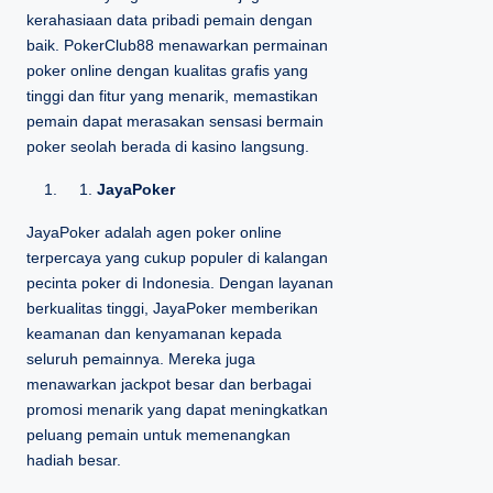
kerahasiaan data pribadi pemain dengan
baik. PokerClub88 menawarkan permainan
poker online dengan kualitas grafis yang
tinggi dan fitur yang menarik, memastikan
pemain dapat merasakan sensasi bermain
poker seolah berada di kasino langsung.
JayaPoker
JayaPoker adalah agen poker online
terpercaya yang cukup populer di kalangan
pecinta poker di Indonesia. Dengan layanan
berkualitas tinggi, JayaPoker memberikan
keamanan dan kenyamanan kepada
seluruh pemainnya. Mereka juga
menawarkan jackpot besar dan berbagai
promosi menarik yang dapat meningkatkan
peluang pemain untuk memenangkan
hadiah besar.