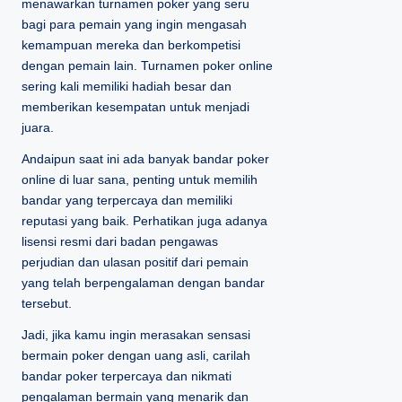
menawarkan turnamen poker yang seru
bagi para pemain yang ingin mengasah
kemampuan mereka dan berkompetisi
dengan pemain lain. Turnamen poker online
sering kali memiliki hadiah besar dan
memberikan kesempatan untuk menjadi
juara.
Andaipun saat ini ada banyak bandar poker
online di luar sana, penting untuk memilih
bandar yang terpercaya dan memiliki
reputasi yang baik. Perhatikan juga adanya
lisensi resmi dari badan pengawas
perjudian dan ulasan positif dari pemain
yang telah berpengalaman dengan bandar
tersebut.
Jadi, jika kamu ingin merasakan sensasi
bermain poker dengan uang asli, carilah
bandar poker terpercaya dan nikmati
pengalaman bermain yang menarik dan