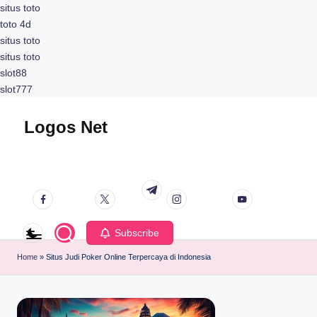
situs toto
toto 4d
situs toto
situs toto
slot88
slot777
Logos Net
S
k
T
i
facebook.co
twitter.co
instagram.co
youtube.co
i
t.me
p
m
m
m
m
p
t
s
o
d
c
a
Subscribe
o
n
Home
»
Situs Judi Poker Online Terpercaya di Indonesia
n
T
t
r
e
i
n
k