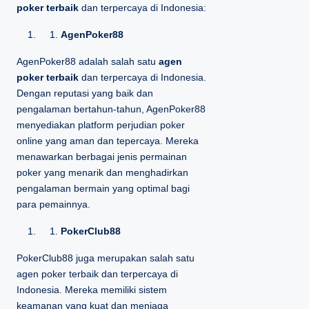
poker terbaik
dan terpercaya di Indonesia:
AgenPoker88
AgenPoker88 adalah salah satu
agen
poker terbaik
dan terpercaya di Indonesia.
Dengan reputasi yang baik dan
pengalaman bertahun-tahun, AgenPoker88
menyediakan platform perjudian poker
online yang aman dan tepercaya. Mereka
menawarkan berbagai jenis permainan
poker yang menarik dan menghadirkan
pengalaman bermain yang optimal bagi
para pemainnya.
PokerClub88
PokerClub88 juga merupakan salah satu
agen poker terbaik dan terpercaya di
Indonesia. Mereka memiliki sistem
keamanan yang kuat dan menjaga