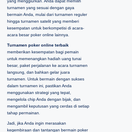
yang menggiurkan. Anda dapat memilih
turnamen yang sesuai dengan gaya
bermain Anda, mulai dari turnamen reguler
hingga turnamen satelit yang memberi
kesempatan untuk berkompetisi di acara-
acara besar poker online lainnya.
Turnamen poker online terbaik
memberikan kesempatan bagi pemain
untuk memenangkan hadiah uang tunai
besar, paket perjalanan ke acara turnamen
langsung, dan bahkan gelar juara
turnamen. Untuk bermain dengan sukses
dalam turnamen ini, pastikan Anda
menggunakan strategi yang tepat,
mengelola chip Anda dengan bijak, dan
mengambil keputusan yang cerdas di setiap
tahap permainan.
Jadi, jika Anda ingin merasakan
kegembiraan dan tantangan bermain poker