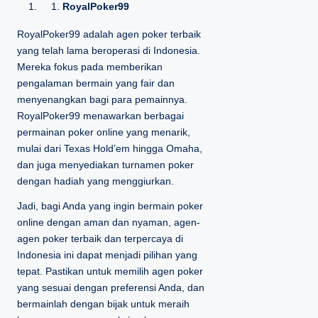
RoyalPoker99
RoyalPoker99 adalah agen poker terbaik
yang telah lama beroperasi di Indonesia.
Mereka fokus pada memberikan
pengalaman bermain yang fair dan
menyenangkan bagi para pemainnya.
RoyalPoker99 menawarkan berbagai
permainan poker online yang menarik,
mulai dari Texas Hold’em hingga Omaha,
dan juga menyediakan turnamen poker
dengan hadiah yang menggiurkan.
Jadi, bagi Anda yang ingin bermain poker
online dengan aman dan nyaman, agen-
agen poker terbaik dan terpercaya di
Indonesia ini dapat menjadi pilihan yang
tepat. Pastikan untuk memilih agen poker
yang sesuai dengan preferensi Anda, dan
bermainlah dengan bijak untuk meraih