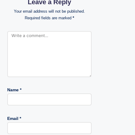
Leave a Reply
i
Your email address will not be published.
o
Required fields are marked
*
n
Name
*
Email
*