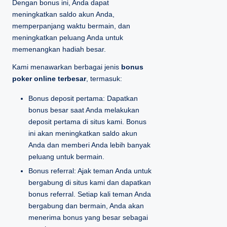
Dengan bonus ini, Anda dapat
meningkatkan saldo akun Anda,
memperpanjang waktu bermain, dan
meningkatkan peluang Anda untuk
memenangkan hadiah besar.
Kami menawarkan berbagai jenis
bonus
poker online terbesar
, termasuk:
Bonus deposit pertama: Dapatkan
bonus besar saat Anda melakukan
deposit pertama di situs kami. Bonus
ini akan meningkatkan saldo akun
Anda dan memberi Anda lebih banyak
peluang untuk bermain.
Bonus referral: Ajak teman Anda untuk
bergabung di situs kami dan dapatkan
bonus referral. Setiap kali teman Anda
bergabung dan bermain, Anda akan
menerima bonus yang besar sebagai