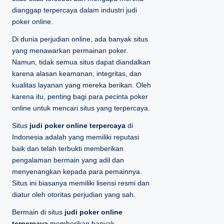
e
dianggap terpercaya dalam industri judi
poker online.
Di dunia perjudian online, ada banyak situs
yang menawarkan permainan poker.
Namun, tidak semua situs dapat diandalkan
karena alasan keamanan, integritas, dan
kualitas layanan yang mereka berikan. Oleh
karena itu, penting bagi para pecinta poker
online untuk mencari situs yang terpercaya.
Situs
judi poker online terpercaya
di
Indonesia adalah yang memiliki reputasi
baik dan telah terbukti memberikan
pengalaman bermain yang adil dan
menyenangkan kepada para pemainnya.
Situs ini biasanya memiliki lisensi resmi dan
diatur oleh otoritas perjudian yang sah.
Bermain di situs
judi poker online
terpercaya
memberikan banyak