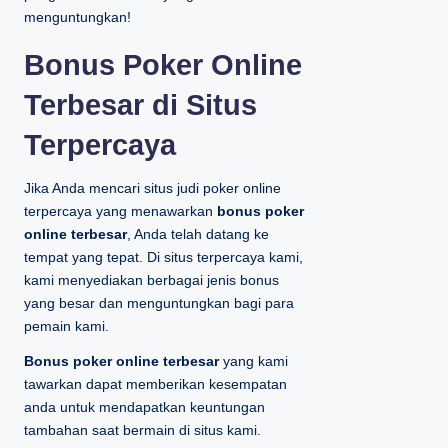
menguntungkan!
Bonus Poker Online
Terbesar di Situs
Terpercaya
Jika Anda mencari situs judi poker online
terpercaya yang menawarkan
bonus poker
online terbesar
, Anda telah datang ke
tempat yang tepat. Di situs terpercaya kami,
kami menyediakan berbagai jenis bonus
yang besar dan menguntungkan bagi para
pemain kami.
Bonus poker online terbesar
yang kami
tawarkan dapat memberikan kesempatan
anda untuk mendapatkan keuntungan
tambahan saat bermain di situs kami.