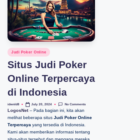
t
K
e
m
e
n
a
n
P
Judi Poker Online
g
o
Situs Judi Poker
a
s
n
t
Online Terpercaya
J
e
u
d
di Indonesia
d
i
i
n
No Comments
idwnld8
July 20, 2024
O
P
o
LogosNet
– Pada bagian ini, kita akan
n
s
melihat beberapa situs
Judi Poker Online
t
l
e
Terpercaya
yang tersedia di Indonesia.
d
i
b
Kami akan memberikan informasi tentang
y
n
situs-situs tersebut dan mengapa mereka