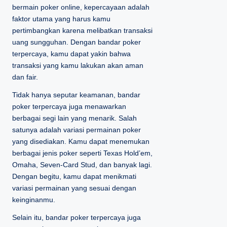
bermain poker online, kepercayaan adalah
faktor utama yang harus kamu
pertimbangkan karena melibatkan transaksi
uang sungguhan. Dengan bandar poker
terpercaya, kamu dapat yakin bahwa
transaksi yang kamu lakukan akan aman
dan fair.
Tidak hanya seputar keamanan, bandar
poker terpercaya juga menawarkan
berbagai segi lain yang menarik. Salah
satunya adalah variasi permainan poker
yang disediakan. Kamu dapat menemukan
berbagai jenis poker seperti Texas Hold’em,
Omaha, Seven-Card Stud, dan banyak lagi.
Dengan begitu, kamu dapat menikmati
variasi permainan yang sesuai dengan
keinginanmu.
Selain itu, bandar poker terpercaya juga