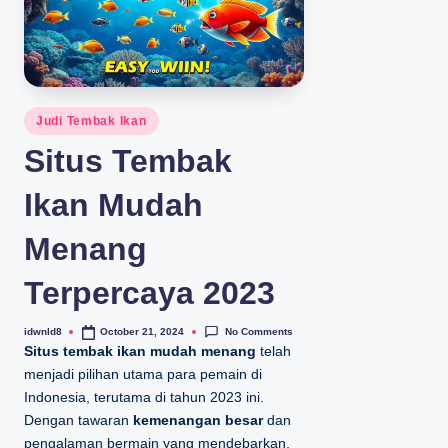
m
e
n
a
n
P
Judi Tembak Ikan
g
o
Situs Tembak
a
s
n
t
Ikan Mudah
J
e
u
d
Menang
d
i
i
n
Terpercaya 2023
O
n
No Comments
idwnld8
October 21, 2024
l
P
o
Situs tembak ikan
mudah menang
telah
i
s
menjadi pilihan utama para pemain di
t
n
e
Indonesia, terutama di tahun 2023 ini.
d
e
b
Dengan tawaran
kemenangan besar
dan
y
pengalaman bermain yang mendebarkan,