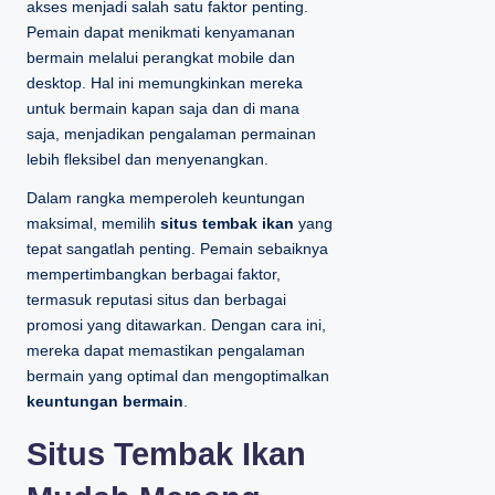
akses menjadi salah satu faktor penting.
Pemain dapat menikmati kenyamanan
bermain melalui perangkat mobile dan
desktop. Hal ini memungkinkan mereka
untuk bermain kapan saja dan di mana
saja, menjadikan pengalaman permainan
lebih fleksibel dan menyenangkan.
Dalam rangka memperoleh keuntungan
maksimal, memilih
situs tembak ikan
yang
tepat sangatlah penting. Pemain sebaiknya
mempertimbangkan berbagai faktor,
termasuk reputasi situs dan berbagai
promosi yang ditawarkan. Dengan cara ini,
mereka dapat memastikan pengalaman
bermain yang optimal dan mengoptimalkan
keuntungan bermain
.
Situs Tembak Ikan