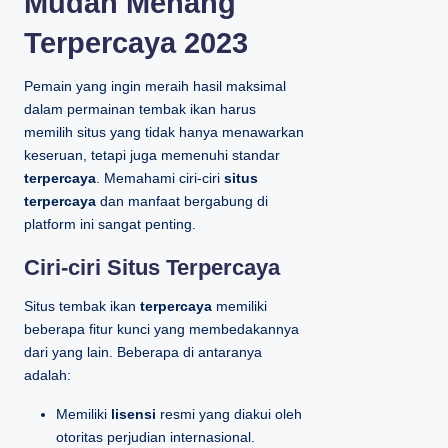
Mudah Menang
Terpercaya 2023
Pemain yang ingin meraih hasil maksimal
dalam permainan tembak ikan harus
memilih situs yang tidak hanya menawarkan
keseruan, tetapi juga memenuhi standar
terpercaya
. Memahami ciri-ciri
situs
terpercaya
dan manfaat bergabung di
platform ini sangat penting.
Ciri-ciri Situs Terpercaya
Situs tembak ikan
terpercaya
memiliki
beberapa fitur kunci yang membedakannya
dari yang lain. Beberapa di antaranya
adalah:
Memiliki
lisensi
resmi yang diakui oleh
otoritas perjudian internasional.