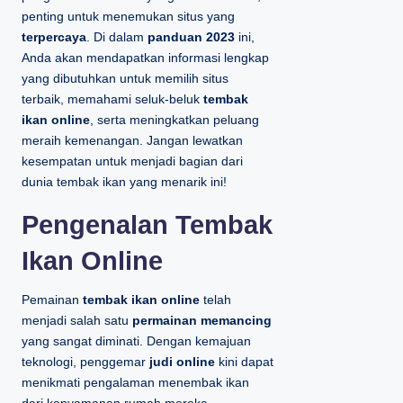
penting untuk menemukan situs yang
terpercaya
. Di dalam
panduan 2023
ini,
Anda akan mendapatkan informasi lengkap
yang dibutuhkan untuk memilih situs
terbaik, memahami seluk-beluk
tembak
ikan online
, serta meningkatkan peluang
meraih kemenangan. Jangan lewatkan
kesempatan untuk menjadi bagian dari
dunia tembak ikan yang menarik ini!
Pengenalan Tembak
Ikan Online
Pemainan
tembak ikan online
telah
menjadi salah satu
permainan memancing
yang sangat diminati. Dengan kemajuan
teknologi, penggemar
judi online
kini dapat
menikmati pengalaman menembak ikan