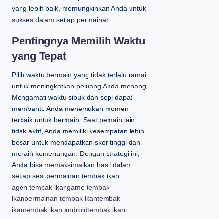
yang lebih baik, memungkinkan Anda untuk
sukses dalam setiap permainan.
Pentingnya Memilih Waktu
yang Tepat
Pilih waktu bermain yang tidak terlalu ramai
untuk meningkatkan peluang Anda menang.
Mengamati waktu sibuk dan sepi dapat
membantu Anda menemukan momen
terbaik untuk bermain. Saat pemain lain
tidak aktif, Anda memiliki kesempatan lebih
besar untuk mendapatkan skor tinggi dan
meraih kemenangan. Dengan strategi ini,
Anda bisa memaksimalkan hasil dalam
setiap sesi permainan tembak ikan.
T
agen tembak ikan
game tembak
a
ikan
permainan tembak ikan
tembak
g
ikan
tembak ikan android
tembak ikan