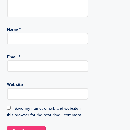
Name
*
Email
*
Website
Save my name, email, and website in
this browser for the next time I comment.