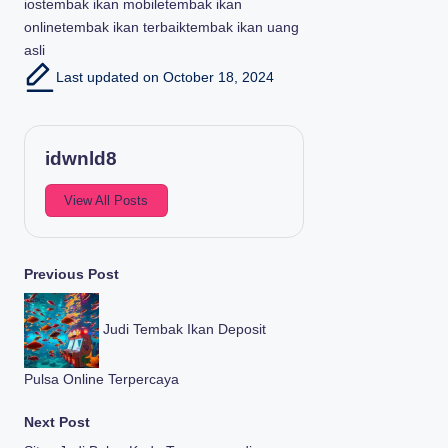
s
ios
tembak ikan mobile
tembak ikan
:
online
tembak ikan terbaik
tembak ikan uang
asli
Last updated on October 18, 2024
idwnld8
View All Posts
P
Previous Post
o
Judi Tembak Ikan Deposit
s
Pulsa Online Terpercaya
t
Next Post
n