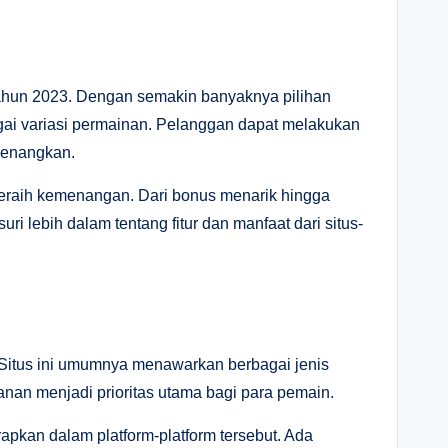
 tahun 2023. Dengan semakin banyaknya pilihan
i variasi permainan. Pelanggan dapat melakukan
yenangkan.
meraih kemenangan. Dari bonus menarik hingga
ri lebih dalam tentang fitur dan manfaat dari situs-
 Situs ini umumnya menawarkan berbagai jenis
nan menjadi prioritas utama bagi para pemain.
apkan dalam platform-platform tersebut. Ada