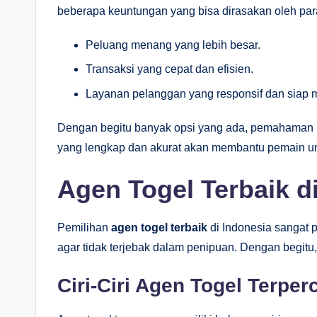
beberapa keuntungan yang bisa dirasakan oleh para
Peluang menang yang lebih besar.
Transaksi yang cepat dan efisien.
Layanan pelanggan yang responsif dan siap 
Dengan begitu banyak opsi yang ada, pemahaman men
yang lengkap dan akurat akan membantu pemain un
Agen Togel Terbaik d
Pemilihan
agen togel terbaik
di Indonesia sangat
agar tidak terjebak dalam penipuan. Dengan begitu
Ciri-Ciri Agen Togel Terper