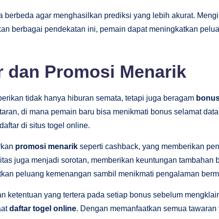
berbeda agar menghasilkan prediksi yang lebih akurat. Mengik
an berbagai pendekatan ini, pemain dapat meningkatkan pel
r dan Promosi Menarik
berikan tidak hanya hiburan semata, tetapi juga beragam
bonus
aran, di mana pemain baru bisa menikmati bonus selamat datang
ftar di situs togel online.
arkan
promosi menarik
seperti cashback, yang memberikan peng
alitas juga menjadi sorotan, memberikan keuntungan tambahan 
tkan peluang kemenangan sambil menikmati pengalaman berm
n ketentuan yang tertera pada setiap bonus sebelum mengkl
aat
daftar togel online
. Dengan memanfaatkan semua tawaran 