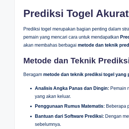
Prediksi Togel Akura
Prediksi togel merupakan bagian penting dalam st
pemain yang mencari cara untuk mendapatkan
Pred
akan membahas berbagai
metode dan teknik pred
Metode dan Teknik Prediks
Beragam
metode dan teknik prediksi togel yang 
Analisis Angka Panas dan Dingin:
Pemain m
yang akan keluar.
Penggunaan Rumus Matematis:
Beberapa p
Bantuan dari Software Prediksi:
Dengan mema
sebelumnya.