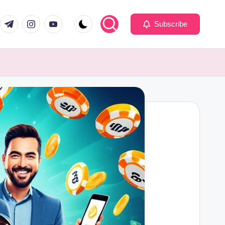
com
er.com
t.me
instagram.com
youtube.com
Subscribe