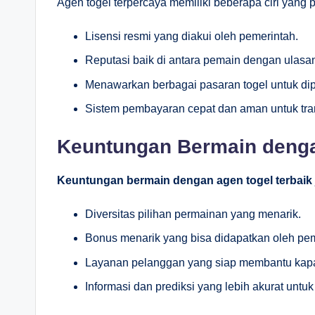
Agen togel terpercaya memiliki beberapa ciri yang p
Lisensi resmi yang diakui oleh pemerintah.
Reputasi baik di antara pemain dengan ulasan 
Menawarkan berbagai pasaran togel untuk dipi
Sistem pembayaran cepat dan aman untuk tra
Keuntungan Bermain denga
Keuntungan bermain dengan agen togel terbaik
Diversitas pilihan permainan yang menarik.
Bonus menarik yang bisa didapatkan oleh pe
Layanan pelanggan yang siap membantu kapa
Informasi dan prediksi yang lebih akurat unt