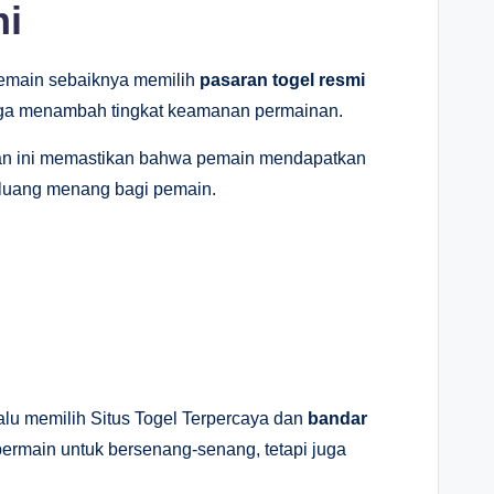
mi
Pemain sebaiknya memilih
pasaran togel resmi
juga menambah tingkat keamanan permainan.
aran ini memastikan bahwa pemain mendapatkan
eluang menang bagi pemain.
lu memilih Situs Togel Terpercaya dan
bandar
ermain untuk bersenang-senang, tetapi juga