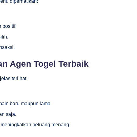
erlu diperhatikan:
positif.
lih.
nsaksi.
n Agen Togel Terbaik
jelas terlihat:
main baru maupun lama.
n saja.
uk meningkatkan peluang menang.