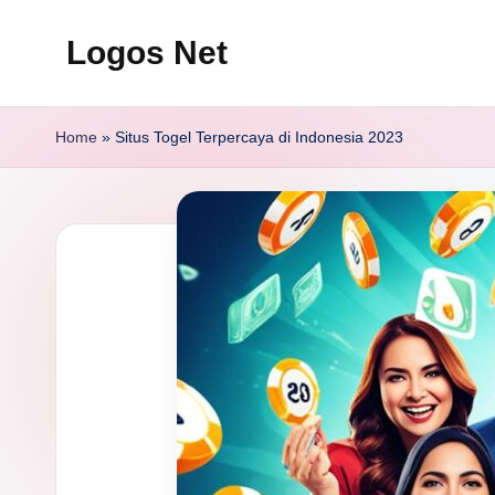
Logos Net
Skip
to
Tips
content
dan
Home
»
Situs Togel Terpercaya di Indonesia 2023
Trik
Kemenangan
Judi
Online