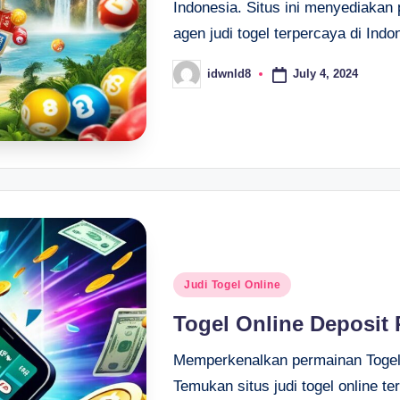
Indonesia. Situs ini menyediakan
agen judi togel terpercaya di In
July 4, 2024
idwnld8
Posted
by
Posted
Judi Togel Online
in
Togel Online Deposit
Memperkenalkan permainan Togel 
Temukan situs judi togel online t