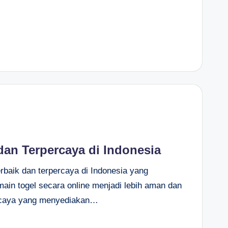
dan Terpercaya di Indonesia
rbaik dan terpercaya di Indonesia yang
ain togel secara online menjadi lebih aman dan
rcaya yang menyediakan…