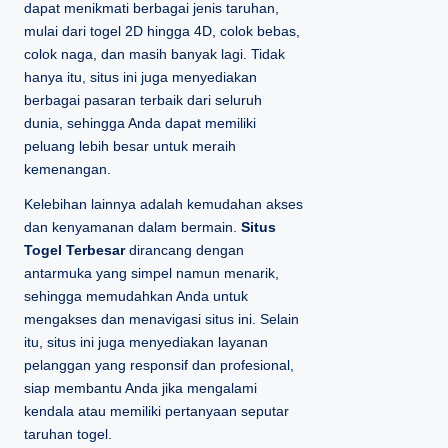
dapat menikmati berbagai jenis taruhan,
mulai dari togel 2D hingga 4D, colok bebas,
colok naga, dan masih banyak lagi. Tidak
hanya itu, situs ini juga menyediakan
berbagai pasaran terbaik dari seluruh
dunia, sehingga Anda dapat memiliki
peluang lebih besar untuk meraih
kemenangan.
Kelebihan lainnya adalah kemudahan akses
dan kenyamanan dalam bermain.
Situs
Togel Terbesar
dirancang dengan
antarmuka yang simpel namun menarik,
sehingga memudahkan Anda untuk
mengakses dan menavigasi situs ini. Selain
itu, situs ini juga menyediakan layanan
pelanggan yang responsif dan profesional,
siap membantu Anda jika mengalami
kendala atau memiliki pertanyaan seputar
taruhan togel.