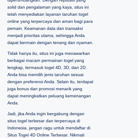
dipertimbangkan. Dengan reputasi yang
solid dan pengalaman yang kaya, situs ini
telah menyediakan layanan taruhan togel
online yang terpercaya dan aman bagi para
pemain. Keamanan data dan transaksi
menjadi prioritas utama, sehingga Anda
dapat bermain dengan tenang dan nyaman.
Tidak hanya itu, situs ini juga menawarkan
berbagai macam permainan togel yang
lengkap, termasuk togel 4D, 3D, dan 2D.
Anda bisa memilih jenis taruhan sesuai
dengan preferensi Anda. Selain itu, terdapat
juga bonus dan promosi menarik yang
dapat meningkatkan peluang kemenangan
Anda.
Jadi, jika Anda ingin bergabung dengan
situs togel terbesar dan terpercaya di
Indonesia, jangan ragu untuk mendaftar di
Situs Togel 4D Online Terbesar. Nikmati