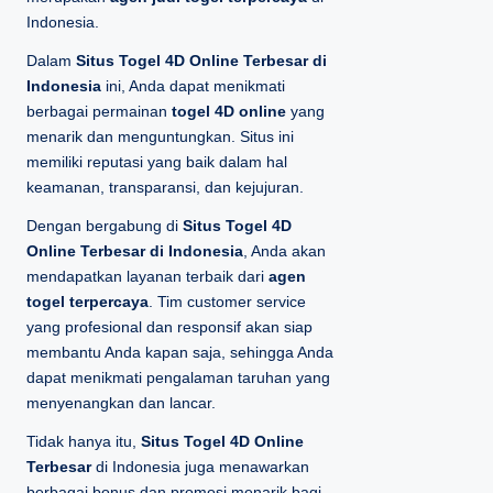
e
Indonesia.
Dalam
Situs Togel 4D Online Terbesar di
Indonesia
ini, Anda dapat menikmati
berbagai permainan
togel 4D online
yang
menarik dan menguntungkan. Situs ini
memiliki reputasi yang baik dalam hal
keamanan, transparansi, dan kejujuran.
Dengan bergabung di
Situs Togel 4D
Online Terbesar di Indonesia
, Anda akan
mendapatkan layanan terbaik dari
agen
togel terpercaya
. Tim customer service
yang profesional dan responsif akan siap
membantu Anda kapan saja, sehingga Anda
dapat menikmati pengalaman taruhan yang
menyenangkan dan lancar.
Tidak hanya itu,
Situs Togel 4D Online
Terbesar
di Indonesia juga menawarkan
berbagai bonus dan promosi menarik bagi