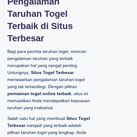
Pengalaman
Taruhan Togel
Terbaik di Situs
Terbesar
Bagi para pecinta taruhan togel, mencari
pengalaman taruhan yang terbaik
merupakan hal yang sangat penting.
Untungnya,
Situs Togel Terbesar
menawarkan pengalaman taruhan togel
yang tak tertandingi. Dengan pilihan
permainan togel online terbaik
, situs ini
memastikan Anda mendapatkan kepuasan
taruhan yang maksimal.
Salah satu hal yang membuat
Situs Togel
Terbesar
menjadi yang terbaik adalah
pilihan taruhan togel yang lengkap. Anda