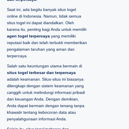
Saat ini, ada begitu banyak situs togel
online di Indonesia. Namun, tidak semua
situs togel ini dapat diandalkan. Oleh
karena itu, penting bagi Anda untuk memilih
agen togel terpercaya
yang memiliki
reputasi baik dan telah terbukti memberikan
pengalaman taruhan yang aman dan
terpercaya.
Salah satu keuntungan utama bermain di
situs togel terbesar dan terpercaya
adalah keamanan. Situs-situs ini biasanya
dilengkapi dengan sistem keamanan yang
canggih untuk melindungi informasi pribadi
dan keuangan Anda. Dengan demikian,
Anda dapat bermain dengan tenang tanpa
khawatir tentang kebocoran data atau
penyalahgunaan informasi Anda.