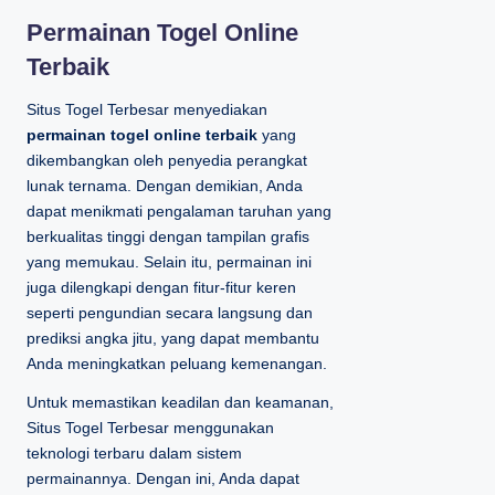
Permainan Togel Online
Terbaik
Situs Togel Terbesar menyediakan
permainan togel online terbaik
yang
dikembangkan oleh penyedia perangkat
lunak ternama. Dengan demikian, Anda
dapat menikmati pengalaman taruhan yang
berkualitas tinggi dengan tampilan grafis
yang memukau. Selain itu, permainan ini
juga dilengkapi dengan fitur-fitur keren
seperti pengundian secara langsung dan
prediksi angka jitu, yang dapat membantu
Anda meningkatkan peluang kemenangan.
Untuk memastikan keadilan dan keamanan,
Situs Togel Terbesar menggunakan
teknologi terbaru dalam sistem
permainannya. Dengan ini, Anda dapat