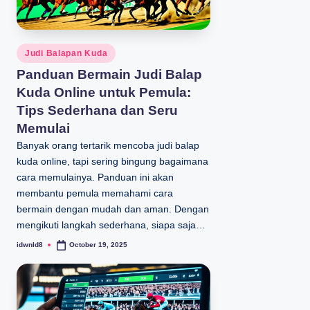
P
Judi Balapan Kuda
o
Panduan Bermain Judi Balap
s
Kuda Online untuk Pemula:
t
Tips Sederhana dan Seru
e
Memulai
d
Banyak orang tertarik mencoba judi balap
i
kuda online, tapi sering bingung bagaimana
n
cara memulainya. Panduan ini akan
membantu pemula memahami cara
bermain dengan mudah dan aman. Dengan
mengikuti langkah sederhana, siapa saja…
idwnld8
October 19, 2025
P
o
s
t
e
d
b
y