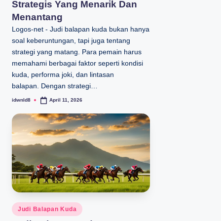
Strategis Yang Menarik Dan
e
Menantang
d
Logos-net - Judi balapan kuda bukan hanya
i
soal keberuntungan, tapi juga tentang
n
strategi yang matang. Para pemain harus
memahami berbagai faktor seperti kondisi
kuda, performa joki, dan lintasan
balapan. Dengan strategi…
idwnld8
April 11, 2026
P
o
s
t
e
d
b
y
P
Judi Balapan Kuda
o