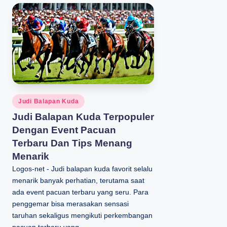
s
t
e
d
b
y
P
Judi Balapan Kuda
o
Judi Balapan Kuda Terpopuler
s
Dengan Event Pacuan
t
Terbaru Dan Tips Menang
e
Menarik
d
Logos-net - Judi balapan kuda favorit selalu
i
menarik banyak perhatian, terutama saat
n
ada event pacuan terbaru yang seru. Para
penggemar bisa merasakan sensasi
taruhan sekaligus mengikuti perkembangan