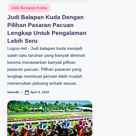
P
Judi Balapan Kuda
o
Judi Balapan Kuda Dengan
s
Pilihan Pasaran Pacuan
t
Lengkap Untuk Pengalaman
e
Lebih Seru
d
Logos-net - Judi balapan kuda menjadi
i
salah satu taruhan yang banyak diminati
n
karena menawarkan banyak pilihan
pasaran pacuan. Pilihan pasaran yang
lengkap membuat pemain lebih mudah
menemukan peluang terbaik sesuai…
idwnld8
April 9, 2026
P
o
s
t
e
d
b
y