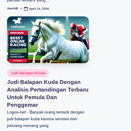
pacuan terbaru yang…
idwnld8
April 14, 2026
P
o
s
t
e
d
b
y
P
Judi Balapan Kuda
o
Judi Balapan Kuda Dengan
s
Analisis Pertandingan Terbaru
t
Untuk Pemula Dan
e
Penggemar
d
Logos-net - Banyak orang tertarik dengan
i
judi balapan kuda karena sensasi dan
n
peluang menang yang