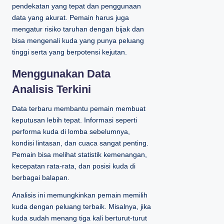
pendekatan yang tepat dan penggunaan
data yang akurat. Pemain harus juga
mengatur risiko taruhan dengan bijak dan
bisa mengenali kuda yang punya peluang
tinggi serta yang berpotensi kejutan.
Menggunakan Data
Analisis Terkini
Data terbaru membantu pemain membuat
keputusan lebih tepat. Informasi seperti
performa kuda di lomba sebelumnya,
kondisi lintasan, dan cuaca sangat penting.
Pemain bisa melihat statistik kemenangan,
kecepatan rata-rata, dan posisi kuda di
berbagai balapan.
Analisis ini memungkinkan pemain memilih
kuda dengan peluang terbaik. Misalnya, jika
kuda sudah menang tiga kali berturut-turut