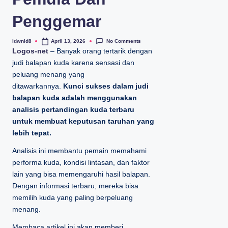
e
Penggemar
No Comments
idwnld8
April 13, 2026
P
o
Logos-net
– Banyak orang tertarik dengan
s
judi balapan kuda karena sensasi dan
t
e
peluang menang yang
d
b
ditawarkannya.
Kunci sukses dalam judi
y
balapan kuda adalah menggunakan
analisis pertandingan kuda terbaru
untuk membuat keputusan taruhan yang
lebih tepat.
Analisis ini membantu pemain memahami
performa kuda, kondisi lintasan, dan faktor
lain yang bisa memengaruhi hasil balapan.
Dengan informasi terbaru, mereka bisa
memilih kuda yang paling berpeluang
menang.
Membaca artikel ini akan memberi