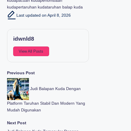
g
kuda
pacuan kuda
perlombaan
s
kuda
pertaruhan kuda
taruhan balap kuda
:
Last updated on April 8, 2026
idwnld8
View All Posts
P
Previous Post
o
Judi Balapan Kuda Dengan
s
Platform Taruhan Stabil Dan Modern Yang
t
Mudah Digunakan
n
Next Post