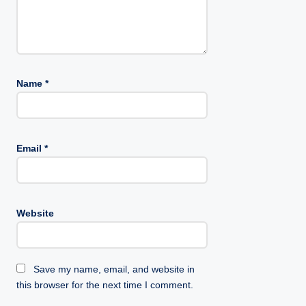
Name
*
Email
*
Website
Save my name, email, and website in
this browser for the next time I comment.