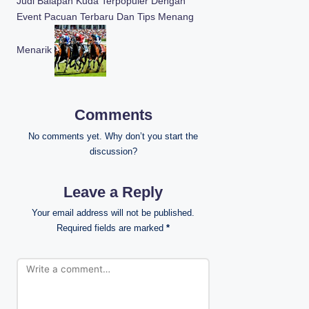
a
Judi Balapan Kuda Terpopuler Dengan
Event Pacuan Terbaru Dan Tips Menang
v
Menarik
i
g
a
Comments
No comments yet. Why don’t you start the
t
discussion?
i
Leave a Reply
o
Your email address will not be published.
n
Required fields are marked
*