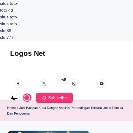
situs toto
toto 4d
situs toto
situs toto
slot88
slot777
Logos Net
S
k
T
i
facebook.co
twitter.co
instagram.co
youtube.co
i
t.me
p
m
m
m
m
p
t
s
o
d
c
a
Subscribe
o
n
Home
»
Judi Balapan Kuda Dengan Analisis Pertandingan Terbaru Untuk Pemula
n
T
Dan Penggemar
t
r
e
i
n
k