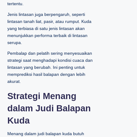
tertentu.
Jenis lintasan juga berpengaruh, seperti
lintasan tanah liat, pasir, atau rumput. Kuda
yang terbiasa di satu jenis lintasan akan
menunjukkan performa terbaik di lintasan
serupa.
Pembalap dan pelatih sering menyesuaikan
strategi saat menghadapi kondisi cuaca dan
lintasan yang berubah. Ini penting untuk
memprediksi hasil balapan dengan lebih
akurat.
Strategi Menang
dalam Judi Balapan
Kuda
Menang dalam judi balapan kuda butuh