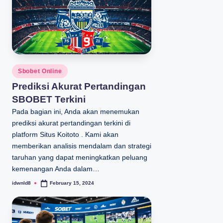
y
P
Sbobet Online
o
Prediksi Akurat Pertandingan
s
SBOBET Terkini
t
Pada bagian ini, Anda akan menemukan
e
prediksi akurat pertandingan terkini di
d
platform Situs Koitoto . Kami akan
i
memberikan analisis mendalam dan strategi
n
taruhan yang dapat meningkatkan peluang
kemenangan Anda dalam…
idwnld8
February 15, 2024
P
o
s
t
e
d
b