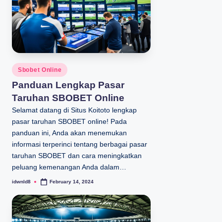
y
P
Sbobet Online
o
Panduan Lengkap Pasar
s
Taruhan SBOBET Online
t
Selamat datang di Situs Koitoto lengkap
e
pasar taruhan SBOBET online! Pada
d
panduan ini, Anda akan menemukan
i
informasi terperinci tentang berbagai pasar
n
taruhan SBOBET dan cara meningkatkan
peluang kemenangan Anda dalam…
idwnld8
February 14, 2024
P
o
s
t
e
d
b