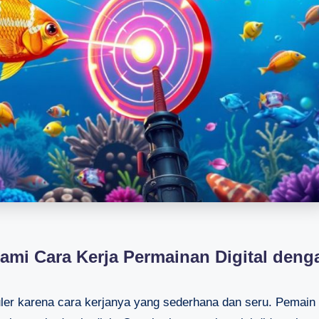
mi Cara Kerja Permainan Digital deng
uler karena cara kerjanya yang sederhana dan seru. Pemain