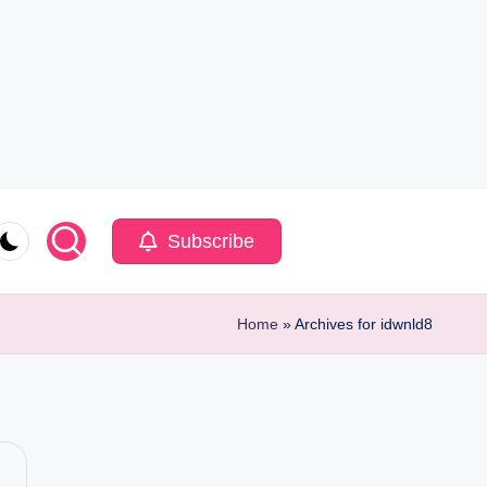
Subscribe
Home
»
Archives for idwnld8