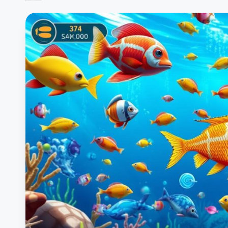
o
s
t
e
d
b
y