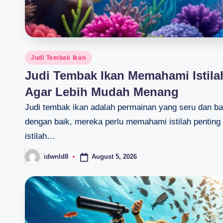
P
Judi Tembak Ikan
o
Judi Tembak Ikan Memahami Istila
s
Agar Lebih Mudah Menang
t
Judi tembak ikan adalah permainan yang seru dan b
e
dengan baik, mereka perlu memahami istilah pentin
d
istilah…
i
n
August 5, 2026
idwnld8
P
o
s
t
e
d
b
y