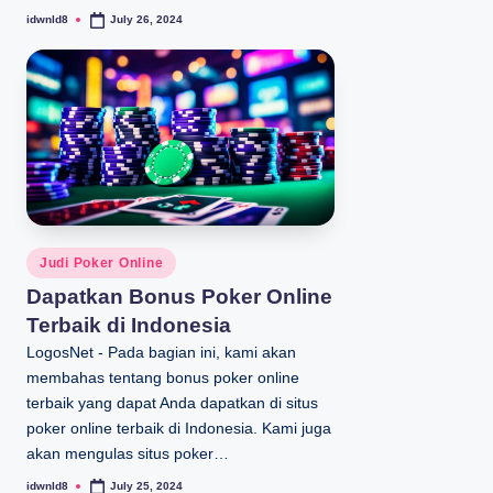
idwnld8
July 26, 2024
P
o
s
t
e
d
b
y
P
Judi Poker Online
o
Dapatkan Bonus Poker Online
s
Terbaik di Indonesia
t
LogosNet - Pada bagian ini, kami akan
e
membahas tentang bonus poker online
d
terbaik yang dapat Anda dapatkan di situs
i
poker online terbaik di Indonesia. Kami juga
n
akan mengulas situs poker…
idwnld8
July 25, 2024
P