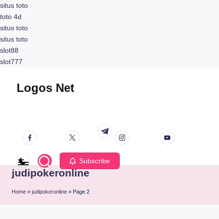
situs toto
toto 4d
situs toto
situs toto
slot88
slot777
Logos Net
S
k
T
i
facebook.co
twitter.co
instagram.co
youtube.co
i
t.me
p
m
m
m
m
p
t
s
o
d
c
a
Subscribe
o
n
judipokeronline
n
T
t
Home
»
judipokeronline
»
Page 2
r
e
i
n
k