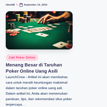
idwnld8
September 14, 2024
P
o
s
t
e
d
b
y
P
Judi Poker Online
o
Menang Besar di Taruhan
s
Poker Online Uang Asili
t
LaunchCrew - Artikel ini akan membahas
e
cara untuk meraih keuntungan maksimal
d
dalam taruhan poker online uang asli.
i
Dalam artikel ini, Anda akan menemukan
n
panduan, tips, dan rekomendasi situs poker
terpercaya…