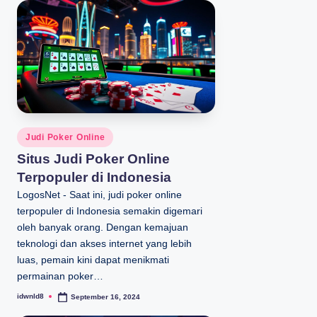
s
e
t
e
d
b
y
P
Judi Poker Online
o
Situs Judi Poker Online
s
Terpopuler di Indonesia
t
LogosNet - Saat ini, judi poker online
e
terpopuler di Indonesia semakin digemari
d
oleh banyak orang. Dengan kemajuan
i
teknologi dan akses internet yang lebih
n
luas, pemain kini dapat menikmati
permainan poker…
idwnld8
September 16, 2024
P
o
s