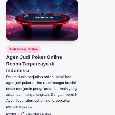
t
e
d
b
y
P
Judi Poker Online
o
Agen Judi Poker Online
s
Resmi Terpercaya di
t
Indonesia
e
Dalam dunia perjudian online, pemilihan
d
agen judi poker online resmi sangat krusial
i
untuk menjamin pengalaman bermain yang
n
aman dan menyenangkan. Dengan memilih
Agen Togel situs judi online terpercaya,
pemain dapat…
idwnld8
September 15, 2024
P