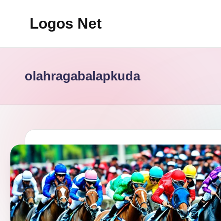
Logos Net
Skip
to
Tips
content
dan
Trik
olahragabalapkuda
Kemenangan
Judi
Online