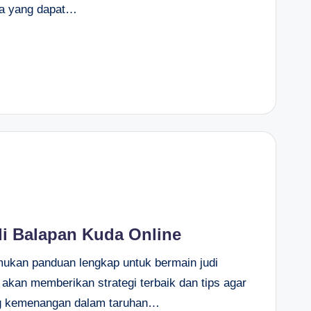
da yang dapat…
i Balapan Kuda Online
mukan panduan lengkap untuk bermain judi
 akan memberikan strategi terbaik dan tips agar
ng kemenangan dalam taruhan…