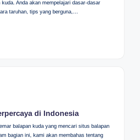
 kuda. Anda akan mempelajari dasar-dasar
ara taruhan, tips yang berguna,…
rpercaya di Indonesia
ggemar balapan kuda yang mencari situs balapan
lam bagian ini, kami akan membahas tentang