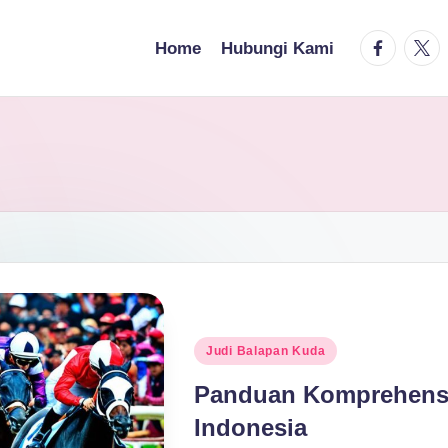
facebook.
twitt
Home
Hubungi Kami
Posted
Judi Balapan Kuda
in
Panduan Komprehensi
Indonesia