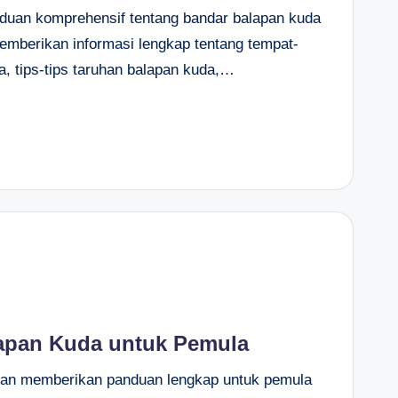
nduan komprehensif tentang bandar balapan kuda
memberikan informasi lengkap tentang tempat-
a, tips-tips taruhan balapan kuda,…
apan Kuda untuk Pemula
 akan memberikan panduan lengkap untuk pemula