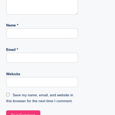
Name
*
Email
*
Website
Save my name, email, and website in
this browser for the next time I comment.