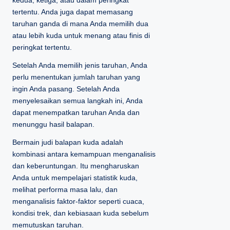
kedua, ketiga, atau dalam peringkat
tertentu. Anda juga dapat memasang
taruhan ganda di mana Anda memilih dua
atau lebih kuda untuk menang atau finis di
peringkat tertentu.
Setelah Anda memilih jenis taruhan, Anda
perlu menentukan jumlah taruhan yang
ingin Anda pasang. Setelah Anda
menyelesaikan semua langkah ini, Anda
dapat menempatkan taruhan Anda dan
menunggu hasil balapan.
Bermain judi balapan kuda adalah
kombinasi antara kemampuan menganalisis
dan keberuntungan. Itu mengharuskan
Anda untuk mempelajari statistik kuda,
melihat performa masa lalu, dan
menganalisis faktor-faktor seperti cuaca,
kondisi trek, dan kebiasaan kuda sebelum
memutuskan taruhan.