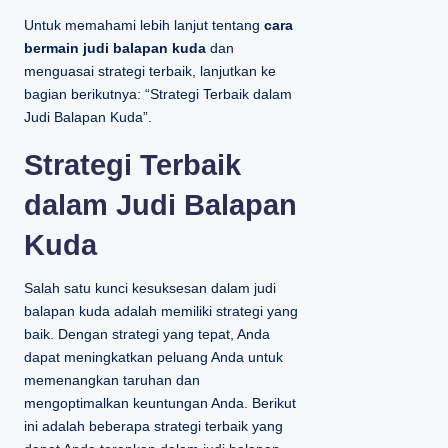
Untuk memahami lebih lanjut tentang
cara
bermain judi balapan kuda
dan
menguasai strategi terbaik, lanjutkan ke
bagian berikutnya: “Strategi Terbaik dalam
Judi Balapan Kuda”.
Strategi Terbaik
dalam Judi Balapan
Kuda
Salah satu kunci kesuksesan dalam judi
balapan kuda adalah memiliki strategi yang
baik. Dengan strategi yang tepat, Anda
dapat meningkatkan peluang Anda untuk
memenangkan taruhan dan
mengoptimalkan keuntungan Anda. Berikut
ini adalah beberapa strategi terbaik yang