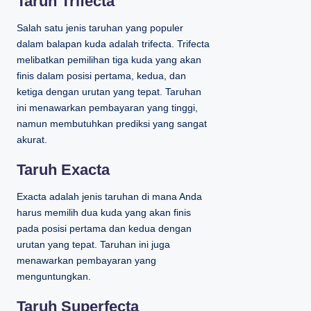
Taruh Trifecta
Salah satu jenis taruhan yang populer
dalam balapan kuda adalah trifecta. Trifecta
melibatkan pemilihan tiga kuda yang akan
finis dalam posisi pertama, kedua, dan
ketiga dengan urutan yang tepat. Taruhan
ini menawarkan pembayaran yang tinggi,
namun membutuhkan prediksi yang sangat
akurat.
Taruh Exacta
Exacta adalah jenis taruhan di mana Anda
harus memilih dua kuda yang akan finis
pada posisi pertama dan kedua dengan
urutan yang tepat. Taruhan ini juga
menawarkan pembayaran yang
menguntungkan.
Taruh Superfecta