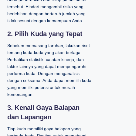
tersebut. Hindari mengambil risiko yang
berlebihan dengan bertaruh jumlah yang
tidak sesuai dengan kemampuan Anda.
2. Pilih Kuda yang Tepat
Sebelum memasang taruhan, lakukan riset
tentang kuda-kuda yang akan berlaga.
Perhatikan statistik, catatan kinerja, dan
faktor lainnya yang dapat mempengaruhi
performa kuda. Dengan menganalisis
dengan seksama, Anda dapat memilih kuda
yang memiliki potensi untuk meraih
kemenangan.
3. Kenali Gaya Balapan
dan Lapangan
Tiap kuda memiliki gaya balapan yang
berbeda-beda. Penting untuk memahami