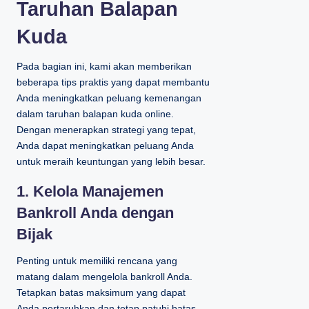
Taruhan Balapan
Kuda
Pada bagian ini, kami akan memberikan
beberapa tips praktis yang dapat membantu
Anda meningkatkan peluang kemenangan
dalam taruhan balapan kuda online.
Dengan menerapkan strategi yang tepat,
Anda dapat meningkatkan peluang Anda
untuk meraih keuntungan yang lebih besar.
1. Kelola Manajemen
Bankroll Anda dengan
Bijak
Penting untuk memiliki rencana yang
matang dalam mengelola bankroll Anda.
Tetapkan batas maksimum yang dapat
Anda pertaruhkan dan tetap patuhi batas