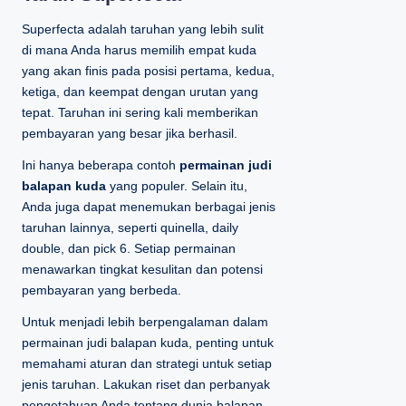
Superfecta adalah taruhan yang lebih sulit
di mana Anda harus memilih empat kuda
yang akan finis pada posisi pertama, kedua,
ketiga, dan keempat dengan urutan yang
tepat. Taruhan ini sering kali memberikan
pembayaran yang besar jika berhasil.
Ini hanya beberapa contoh
permainan judi
balapan kuda
yang populer. Selain itu,
Anda juga dapat menemukan berbagai jenis
taruhan lainnya, seperti quinella, daily
double, dan pick 6. Setiap permainan
menawarkan tingkat kesulitan dan potensi
pembayaran yang berbeda.
Untuk menjadi lebih berpengalaman dalam
permainan judi balapan kuda, penting untuk
memahami aturan dan strategi untuk setiap
jenis taruhan. Lakukan riset dan perbanyak
pengetahuan Anda tentang dunia balapan