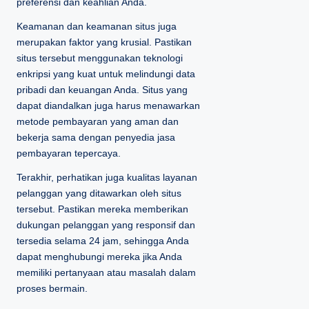
preferensi dan keahlian Anda.
Keamanan dan keamanan situs juga
merupakan faktor yang krusial. Pastikan
situs tersebut menggunakan teknologi
enkripsi yang kuat untuk melindungi data
pribadi dan keuangan Anda. Situs yang
dapat diandalkan juga harus menawarkan
metode pembayaran yang aman dan
bekerja sama dengan penyedia jasa
pembayaran tepercaya.
Terakhir, perhatikan juga kualitas layanan
pelanggan yang ditawarkan oleh situs
tersebut. Pastikan mereka memberikan
dukungan pelanggan yang responsif dan
tersedia selama 24 jam, sehingga Anda
dapat menghubungi mereka jika Anda
memiliki pertanyaan atau masalah dalam
proses bermain.