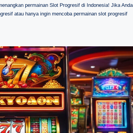
enangkan permainan Slot Progresif di Indonesia! Jika Anda
resif atau hanya ingin mencoba permainan slot progresif