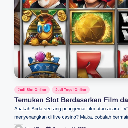
P
Judi Slot Online
Judi Togel Online
o
Temukan Slot Berdasarkan Film da
s
Apakah Anda seorang penggemar film atau acara TV
t
menyenangkan di live casino? Maka, cobalah bermain
e