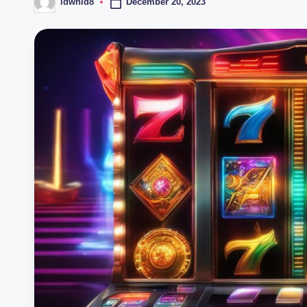
December 20, 2023
idwnld8
d
P
o
i
s
t
n
e
d
b
y