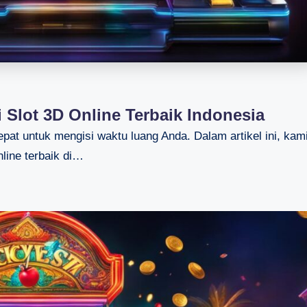
Slot 3D Online Terbaik Indonesia
tepat untuk mengisi waktu luang Anda. Dalam artikel ini, kam
line terbaik di…