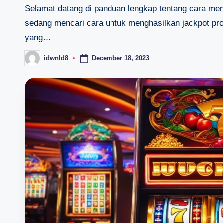
s
Selamat datang di panduan lengkap tentang cara mem
t
sedang mencari cara untuk menghasilkan jackpot prog
e
yang…
d
December 18, 2023
idwnld8
i
P
o
n
s
t
e
d
b
y