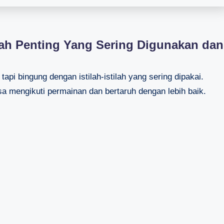
ah Penting Yang Sering Digunakan dan
api bingung dengan istilah-istilah yang sering dipakai.
a mengikuti permainan dan bertaruh dengan lebih baik.