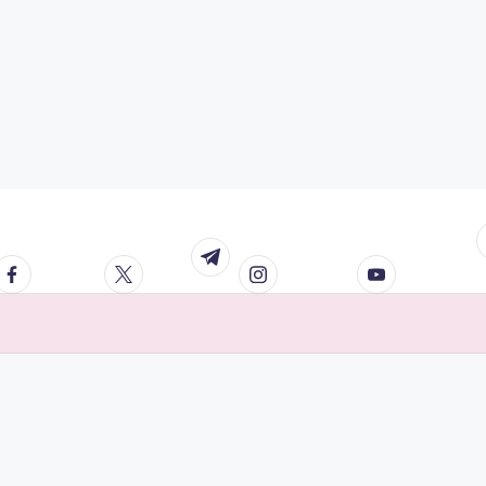
facebook.co
twitter.co
instagram.co
youtube.co
t.me
m
m
m
m