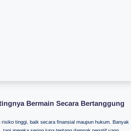
tingnya Bermain Secara Bertanggung
isiko tinggi, baik secara finansial maupun hukum. Banyak
, tapi mereka sering lupa tentang dampak negatif yang…