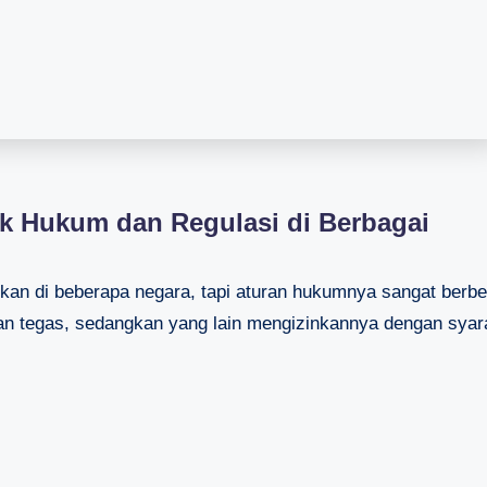
 Hukum dan Regulasi di Berbagai
kan di beberapa negara, tapi aturan hukumnya sangat berb
n tegas, sedangkan yang lain mengizinkannya dengan syar