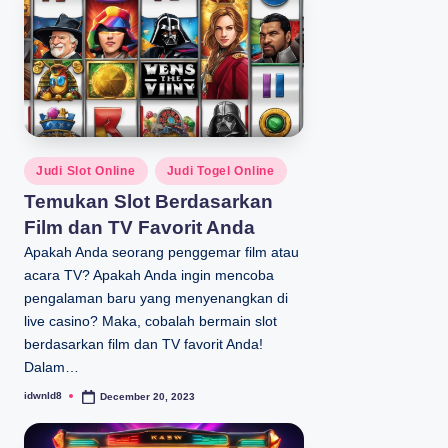
e
d
b
y
P
Judi Slot Online
Judi Togel Online
o
Temukan Slot Berdasarkan
s
Film dan TV Favorit Anda
t
Apakah Anda seorang penggemar film atau
e
acara TV? Apakah Anda ingin mencoba
d
pengalaman baru yang menyenangkan di
i
live casino? Maka, cobalah bermain slot
n
berdasarkan film dan TV favorit Anda!
Dalam…
idwnld8
December 20, 2023
P
o
s
t