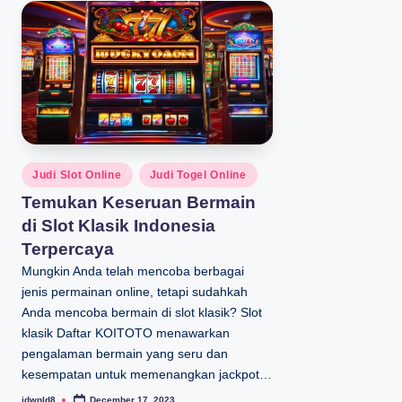
s
t
e
d
b
y
P
Judi Slot Online
Judi Togel Online
o
Temukan Keseruan Bermain
s
di Slot Klasik Indonesia
t
Terpercaya
e
Mungkin Anda telah mencoba berbagai
d
jenis permainan online, tetapi sudahkah
i
Anda mencoba bermain di slot klasik? Slot
n
klasik Daftar KOITOTO menawarkan
pengalaman bermain yang seru dan
kesempatan untuk memenangkan jackpot…
idwnld8
December 17, 2023