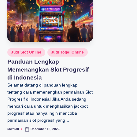
e
d
b
y
P
Judi Slot Online
Judi Togel Online
o
Panduan Lengkap
s
Memenangkan Slot Progresif
t
di Indonesia
e
Selamat datang di panduan lengkap
d
tentang cara memenangkan permainan Slot
i
Progresif di Indonesia! Jika Anda sedang
n
mencari cara untuk menghasilkan jackpot
progresif atau hanya ingin mencoba
permainan slot progresif yang…
idwnld8
December 18, 2023
P
o