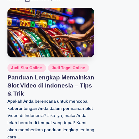
P
o
s
t
e
d
b
y
P
Judi Slot Online
Judi Togel Online
o
Panduan Lengkap Memainkan
s
Slot Video di Indonesia – Tips
t
& Trik
e
Apakah Anda berencana untuk mencoba
d
keberuntungan Anda dalam permainan Slot
i
Video di Indonesia? Jika iya, maka Anda
n
telah berada di tempat yang tepat! Kami
akan memberikan panduan lengkap tentang
cara…