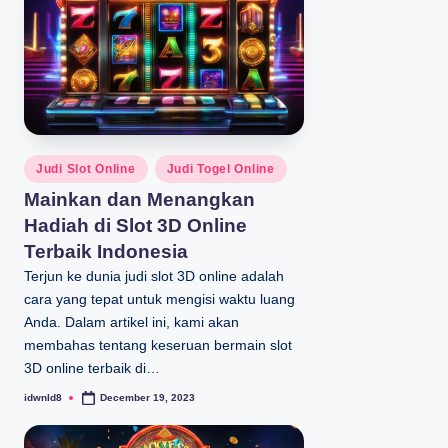
e
d
b
y
P
Judi Slot Online
Judi Togel Online
o
Mainkan dan Menangkan
s
Hadiah di Slot 3D Online
t
Terbaik Indonesia
e
Terjun ke dunia judi slot 3D online adalah
d
cara yang tepat untuk mengisi waktu luang
i
Anda. Dalam artikel ini, kami akan
n
membahas tentang keseruan bermain slot
3D online terbaik di…
idwnld8
December 19, 2023
P
o
s
t