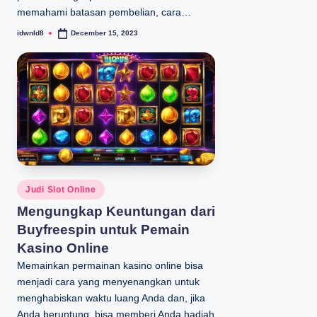
memahami batasan pembelian, cara…
idwnld8
December 15, 2023
P
o
s
t
e
d
b
y
P
Judi Slot Online
o
Mengungkap Keuntungan dari
s
Buyfreespin untuk Pemain
t
Kasino Online
e
Memainkan permainan kasino online bisa
d
menjadi cara yang menyenangkan untuk
i
menghabiskan waktu luang Anda dan, jika
n
Anda beruntung, bisa memberi Anda hadiah