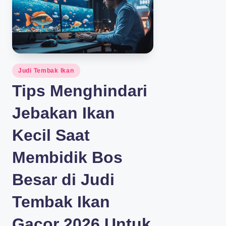
m
e
n
a
n
g
P
Judi Tembak Ikan
a
o
Tips Menghindari
n
s
J
t
Jebakan Ikan
u
e
d
d
Kecil Saat
i
i
O
n
Membidik Bos
n
l
Besar di Judi
i
n
Tembak Ikan
e
Gacor 2026 Untuk