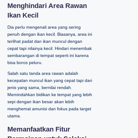
Menghindari Area Rawan
Ikan Kecil
Dia perlu mengenali area yang sering
penuh dengan ikan kecil. Biasanya, area ini
terlihat padat dan ikan muncul dengan
cepat tapi nilainya kecil. Hindari menembak
sembarangan di tempat seperti ini karena
bisa boros peluru.
Salah satu tanda area rawan adalah
kecepatan muncul ikan yang cepat tapi dari
jenis yang sama, bernilai rendah.
Memindahkan bidikan ke tempat yang lebih
sepi dengan ikan besar akan lebih
menghemat amunisi dan fokus pada target
utama.
Memanfaatkan Fitur