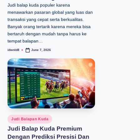
Judi balap kuda populer karena
i
menawarkan pasaran global yang luas dan
n
transaksi yang cepat serta berkualitas.
Banyak orang tertarik karena mereka bisa
bertaruh dengan mudah tanpa harus ke
tempat balapan…
idwnld8
June 7, 2026
P
o
s
t
e
d
b
y
P
Judi Balapan Kuda
o
Judi Balap Kuda Premium
s
Dengan Prediksi Presisi Dan
t