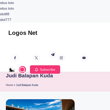
situs toto
situs toto
slot88
slot777
Logos Net
S
k
T
i
facebook.co
twitter.co
instagram.co
youtube.co
i
t.me
p
m
m
m
m
p
t
s
o
d
c
a
Subscribe
o
n
Judi Balapan Kuda
n
T
t
Home
»
Judi Balapan Kuda
r
e
i
n
k
t
K
e