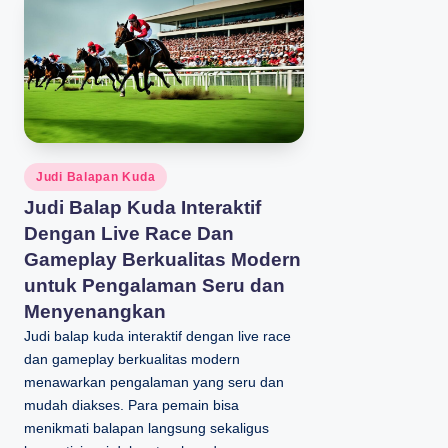
e
d
b
y
P
Judi Balapan Kuda
o
Judi Balap Kuda Interaktif
s
Dengan Live Race Dan
t
Gameplay Berkualitas Modern
e
untuk Pengalaman Seru dan
d
Menyenangkan
i
n
Judi balap kuda interaktif dengan live race
dan gameplay berkualitas modern
menawarkan pengalaman yang seru dan
mudah diakses. Para pemain bisa
menikmati balapan langsung sekaligus