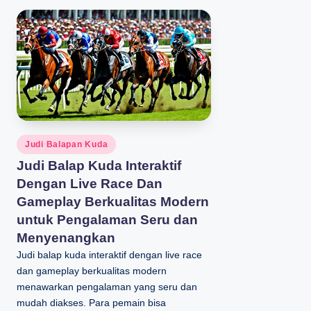
o
s
t
e
d
b
y
P
Judi Balapan Kuda
o
Judi Balap Kuda Interaktif
s
Dengan Live Race Dan
t
Gameplay Berkualitas Modern
e
untuk Pengalaman Seru dan
d
Menyenangkan
i
n
Judi balap kuda interaktif dengan live race
dan gameplay berkualitas modern
menawarkan pengalaman yang seru dan
mudah diakses. Para pemain bisa