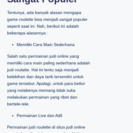
Tentunya, ada banyak alasan mengapa
game roulette bisa menjadi sangat populer
seperti saat ini. Nah, berikut ini adalah
beberapa alasannya :
Memiliki Cara Main Sederhana
Salah satu permainan judi online yang
memiliki cara main paling sederhana adalah
judi roulatte. Hal ini tentu saja menjadi
kelebihan dan daya tarik tersendiri untuk
game tersebut. Apalagi, untuk para bettor
yang notabenya memang tidak suka
melakukan permainan yang ribet dan
bertele-tele.
Permainan Live dan Adil
Permainan judi roulette di situs judi online