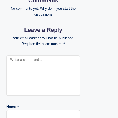
Comments
g
No comments yet. Why don’t you start the
a
discussion?
t
Leave a Reply
i
Your email address will not be published.
o
Required fields are marked
*
n
Name
*