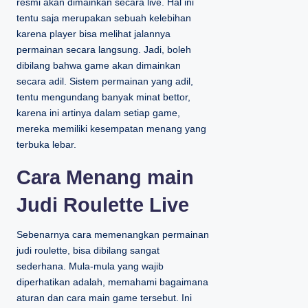
resmi akan dimainkan secara live. Hal ini
tentu saja merupakan sebuah kelebihan
karena player bisa melihat jalannya
permainan secara langsung. Jadi, boleh
dibilang bahwa game akan dimainkan
secara adil. Sistem permainan yang adil,
tentu mengundang banyak minat bettor,
karena ini artinya dalam setiap game,
mereka memiliki kesempatan menang yang
terbuka lebar.
Cara Menang main
Judi Roulette Live
Sebenarnya cara memenangkan permainan
judi roulette, bisa dibilang sangat
sederhana. Mula-mula yang wajib
diperhatikan adalah, memahami bagaimana
aturan dan cara main game tersebut. Ini