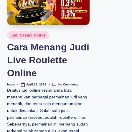
m
e
n
a
n
P
Judi Casino Online
g
o
Cara Menang Judi
a
s
n
t
Live Roulette
J
e
u
d
Online
d
i
i
n
No Comments
logos
April 16, 2023
O
P
o
Di situs judi online resmi anda bisa
n
s
menemukan berbagai permainan judi yang
t
l
e
menarik, dan tentu saja menguntungkan
d
i
b
untuk dimainkan. Salah satu jenis
y
n
permainan tersebut adalah roulette online.
e
Sebenarnya, permainan ini memang sudah
terkenal sejak zaman dulu, akan tetapi