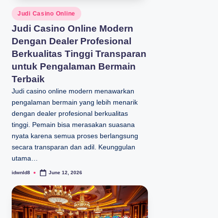
P
Judi Casino Online
o
Judi Casino Online Modern
s
Dengan Dealer Profesional
t
Berkualitas Tinggi Transparan
e
untuk Pengalaman Bermain
d
Terbaik
i
n
Judi casino online modern menawarkan
pengalaman bermain yang lebih menarik
dengan dealer profesional berkualitas
tinggi. Pemain bisa merasakan suasana
nyata karena semua proses berlangsung
secara transparan dan adil. Keunggulan
utama…
idwnld8
June 12, 2026
P
o
s
t
e
d
b
y