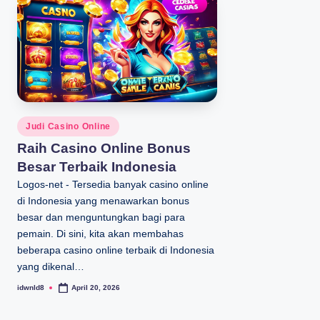
e
d
b
y
P
Judi Casino Online
o
Raih Casino Online Bonus
s
Besar Terbaik Indonesia
t
Logos-net - Tersedia banyak casino online
e
di Indonesia yang menawarkan bonus
d
besar dan menguntungkan bagi para
i
pemain. Di sini, kita akan membahas
n
beberapa casino online terbaik di Indonesia
yang dikenal…
idwnld8
April 20, 2026
P
o
s
t