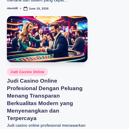
menarik dan sistem yang cepat…
idwnld8
June 16, 2026
P
o
s
t
e
d
b
y
P
Judi Casino Online
o
Judi Casino Online
s
Profesional Dengan Peluang
t
Menang Transparan
e
Berkualitas Modern yang
d
Menyenangkan dan
i
Terpercaya
n
Judi casino online profesional menawarkan