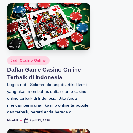
s
t
e
d
b
y
P
Judi Casino Online
o
Daftar Game Casino Online
s
Terbaik di Indonesia
t
Logos-net - Selamat datang di artikel kami
e
yang akan membahas daftar game casino
d
online terbaik di Indonesia. Jika Anda
i
mencari permainan kasino online terpopuler
n
dan terbaik, berarti Anda berada di…
idwnld8
April 22, 2026
P
o
s
t