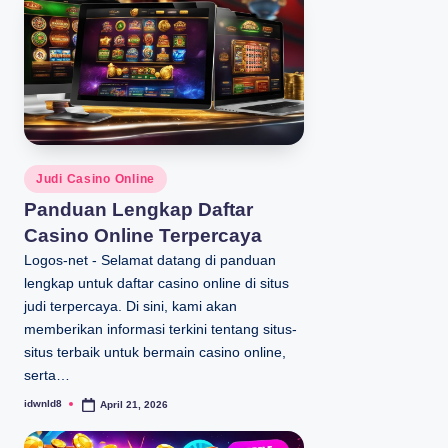
e
d
b
y
P
Judi Casino Online
o
Panduan Lengkap Daftar
s
Casino Online Terpercaya
t
Logos-net - Selamat datang di panduan
e
lengkap untuk daftar casino online di situs
d
judi terpercaya. Di sini, kami akan
i
memberikan informasi terkini tentang situs-
n
situs terbaik untuk bermain casino online,
serta…
idwnld8
April 21, 2026
P
o
s
t