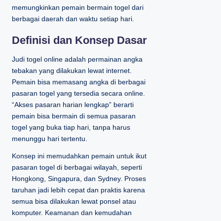
memungkinkan pemain bermain togel dari
berbagai daerah dan waktu setiap hari.
Definisi dan Konsep Dasar
Judi togel online adalah permainan angka
tebakan yang dilakukan lewat internet.
Pemain bisa memasang angka di berbagai
pasaran togel yang tersedia secara online.
“Akses pasaran harian lengkap” berarti
pemain bisa bermain di semua pasaran
togel yang buka tiap hari, tanpa harus
menunggu hari tertentu.
Konsep ini memudahkan pemain untuk ikut
pasaran togel di berbagai wilayah, seperti
Hongkong, Singapura, dan Sydney. Proses
taruhan jadi lebih cepat dan praktis karena
semua bisa dilakukan lewat ponsel atau
komputer. Keamanan dan kemudahan