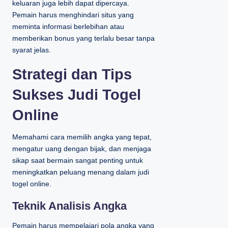
keluaran juga lebih dapat dipercaya.
Pemain harus menghindari situs yang
meminta informasi berlebihan atau
memberikan bonus yang terlalu besar tanpa
syarat jelas.
Strategi dan Tips
Sukses Judi Togel
Online
Memahami cara memilih angka yang tepat,
mengatur uang dengan bijak, dan menjaga
sikap saat bermain sangat penting untuk
meningkatkan peluang menang dalam judi
togel online.
Teknik Analisis Angka
Pemain harus mempelajari pola angka yang