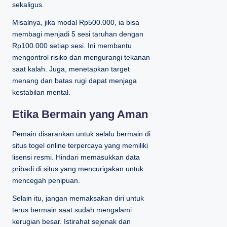
sekaligus.
Misalnya, jika modal Rp500.000, ia bisa
membagi menjadi 5 sesi taruhan dengan
Rp100.000 setiap sesi. Ini membantu
mengontrol risiko dan mengurangi tekanan
saat kalah. Juga, menetapkan target
menang dan batas rugi dapat menjaga
kestabilan mental.
Etika Bermain yang Aman
Pemain disarankan untuk selalu bermain di
situs togel online terpercaya yang memiliki
lisensi resmi. Hindari memasukkan data
pribadi di situs yang mencurigakan untuk
mencegah penipuan.
Selain itu, jangan memaksakan diri untuk
terus bermain saat sudah mengalami
kerugian besar. Istirahat sejenak dan