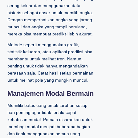
sering keluar dan menggunakan data
historis sebagai dasar untuk memilih angka.
Dengan memperhatikan angka yang jarang
muncul dan angka yang tampil berulang,
mereka bisa membuat prediksi lebih akurat.
Metode seperti menggunakan grafik,
statistik keluaran, atau aplikasi prediksi bisa
membantu untuk melihat tren. Namun,
penting untuk tidak hanya mengandalkan
perasaan saja. Catat hasil setiap permainan
untuk melihat pola yang mungkin muncul.
Manajemen Modal Bermain
Memiliki batas uang untuk taruhan setiap
hari penting agar tidak terlalu cepat
kehabisan modal. Pemain disarankan untuk
membagi modal menjadi beberapa bagian
dan tidak menggunakan semua uang