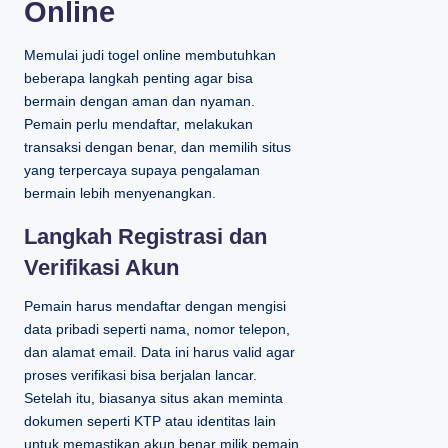
Online
Memulai judi togel online membutuhkan
beberapa langkah penting agar bisa
bermain dengan aman dan nyaman.
Pemain perlu mendaftar, melakukan
transaksi dengan benar, dan memilih situs
yang terpercaya supaya pengalaman
bermain lebih menyenangkan.
Langkah Registrasi dan
Verifikasi Akun
Pemain harus mendaftar dengan mengisi
data pribadi seperti nama, nomor telepon,
dan alamat email. Data ini harus valid agar
proses verifikasi bisa berjalan lancar.
Setelah itu, biasanya situs akan meminta
dokumen seperti KTP atau identitas lain
untuk memastikan akun benar milik pemain.