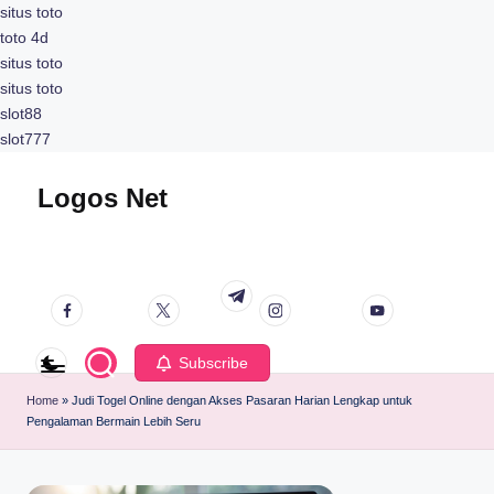
situs toto
toto 4d
situs toto
situs toto
slot88
slot777
Logos Net
S
k
T
i
facebook.co
twitter.co
instagram.co
youtube.co
i
t.me
p
m
m
m
m
p
t
s
o
d
c
a
Subscribe
o
n
Home
»
Judi Togel Online dengan Akses Pasaran Harian Lengkap untuk
n
T
Pengalaman Bermain Lebih Seru
t
r
e
i
n
k