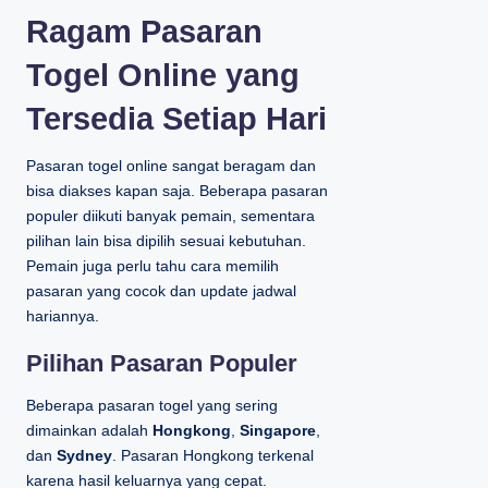
Ragam Pasaran
Togel Online yang
Tersedia Setiap Hari
Pasaran togel online sangat beragam dan
bisa diakses kapan saja. Beberapa pasaran
populer diikuti banyak pemain, sementara
pilihan lain bisa dipilih sesuai kebutuhan.
Pemain juga perlu tahu cara memilih
pasaran yang cocok dan update jadwal
hariannya.
Pilihan Pasaran Populer
Beberapa pasaran togel yang sering
dimainkan adalah
Hongkong
,
Singapore
,
dan
Sydney
. Pasaran Hongkong terkenal
karena hasil keluarnya yang cepat.