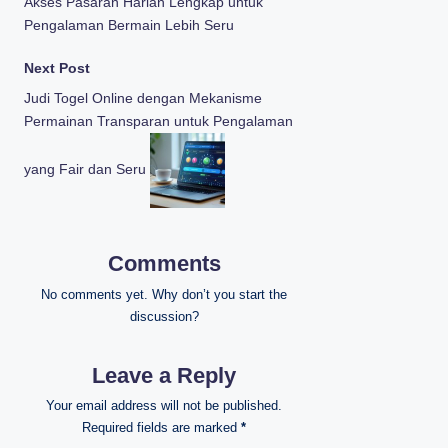
Akses Pasaran Harian Lengkap untuk
t
Pengalaman Bermain Lebih Seru
n
Next Post
a
Judi Togel Online dengan Mekanisme
Permainan Transparan untuk Pengalaman
v
yang Fair dan Seru
i
g
a
Comments
No comments yet. Why don’t you start the
t
discussion?
i
Leave a Reply
o
Your email address will not be published.
n
Required fields are marked
*