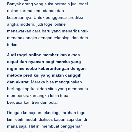
e
o
Banyak orang yang suka bermain judi togel
s
online karena kemudahan dan
t
e
keseruannya. Untuk penggemar prediksi
d
b
angka modern, judi togel online
y
menawarkan cara baru yang menarik untuk
menebak angka dengan teknologi dan data
terkini.
Judi togel online memberikan akses
cepat dan nyaman bagi mereka yang
ingin mencoba keberuntungan dengan
metode prediksi yang makin canggih
dan akurat.
Mereka bisa menggunakan
berbagai aplikasi dan situs yang membantu
memperkirakan angka lebih tepat
berdasarkan tren dan pola.
Dengan kemajuan teknologi, taruhan togel
kini lebih mudah diakses kapan saja dan di
mana saja. Hal ini membuat penggemar