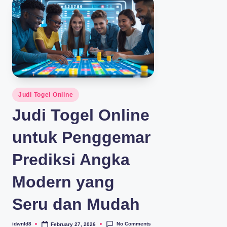
t
K
e
m
e
n
a
n
g
P
Judi Togel Online
a
o
Judi Togel Online
n
s
J
t
untuk Penggemar
u
e
d
d
Prediksi Angka
i
i
O
n
Modern yang
n
l
Seru dan Mudah
i
n
No Comments
idwnld8
February 27, 2026
P