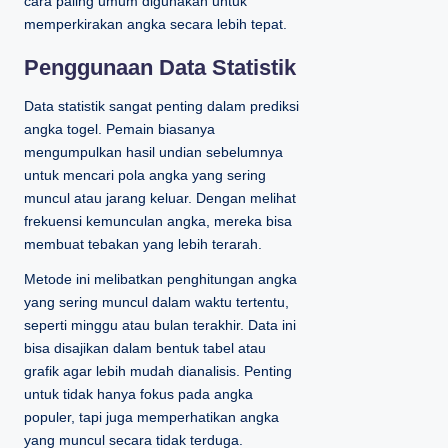
cara paling umum digunakan untuk
memperkirakan angka secara lebih tepat.
Penggunaan Data Statistik
Data statistik sangat penting dalam prediksi
angka togel. Pemain biasanya
mengumpulkan hasil undian sebelumnya
untuk mencari pola angka yang sering
muncul atau jarang keluar. Dengan melihat
frekuensi kemunculan angka, mereka bisa
membuat tebakan yang lebih terarah.
Metode ini melibatkan penghitungan angka
yang sering muncul dalam waktu tertentu,
seperti minggu atau bulan terakhir. Data ini
bisa disajikan dalam bentuk tabel atau
grafik agar lebih mudah dianalisis. Penting
untuk tidak hanya fokus pada angka
populer, tapi juga memperhatikan angka
yang muncul secara tidak terduga.