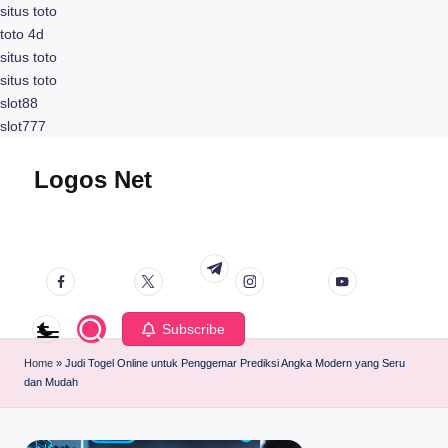
situs toto
toto 4d
situs toto
situs toto
slot88
slot777
Logos Net
S
k
T
i
facebook.co
twitter.co
instagram.co
youtube.co
i
t.me
p
m
m
m
m
p
t
s
o
d
c
a
Subscribe
o
n
Home
»
Judi Togel Online untuk Penggemar Prediksi Angka Modern yang Seru
n
T
dan Mudah
t
r
e
i
n
k