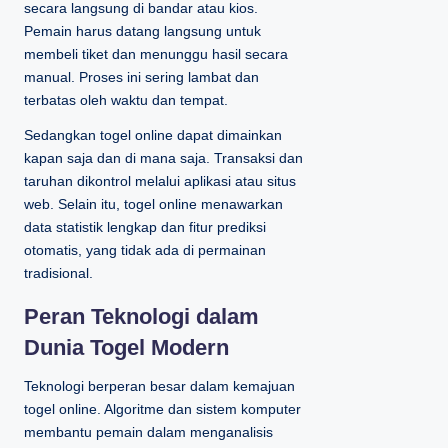
secara langsung di bandar atau kios.
Pemain harus datang langsung untuk
membeli tiket dan menunggu hasil secara
manual. Proses ini sering lambat dan
terbatas oleh waktu dan tempat.
Sedangkan togel online dapat dimainkan
kapan saja dan di mana saja. Transaksi dan
taruhan dikontrol melalui aplikasi atau situs
web. Selain itu, togel online menawarkan
data statistik lengkap dan fitur prediksi
otomatis, yang tidak ada di permainan
tradisional.
Peran Teknologi dalam
Dunia Togel Modern
Teknologi berperan besar dalam kemajuan
togel online. Algoritme dan sistem komputer
membantu pemain dalam menganalisis