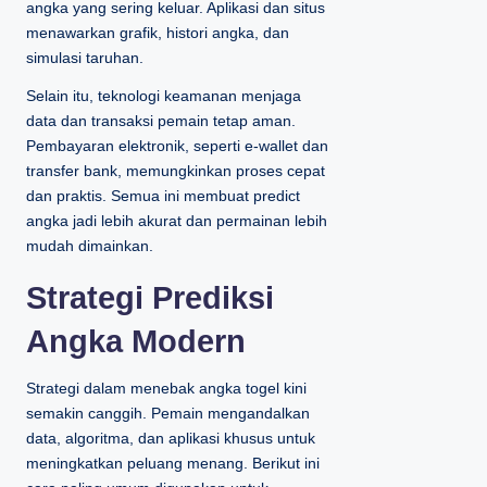
angka yang sering keluar. Aplikasi dan situs
menawarkan grafik, histori angka, dan
simulasi taruhan.
Selain itu, teknologi keamanan menjaga
data dan transaksi pemain tetap aman.
Pembayaran elektronik, seperti e-wallet dan
transfer bank, memungkinkan proses cepat
dan praktis. Semua ini membuat predict
angka jadi lebih akurat dan permainan lebih
mudah dimainkan.
Strategi Prediksi
Angka Modern
Strategi dalam menebak angka togel kini
semakin canggih. Pemain mengandalkan
data, algoritma, dan aplikasi khusus untuk
meningkatkan peluang menang. Berikut ini