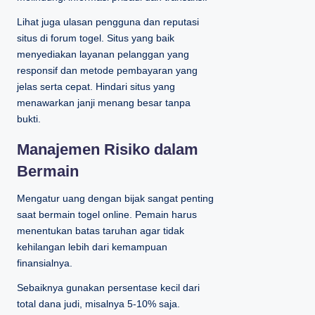
Lihat juga ulasan pengguna dan reputasi
situs di forum togel. Situs yang baik
menyediakan layanan pelanggan yang
responsif dan metode pembayaran yang
jelas serta cepat. Hindari situs yang
menawarkan janji menang besar tanpa
bukti.
Manajemen Risiko dalam
Bermain
Mengatur uang dengan bijak sangat penting
saat bermain togel online. Pemain harus
menentukan batas taruhan agar tidak
kehilangan lebih dari kemampuan
finansialnya.
Sebaiknya gunakan persentase kecil dari
total dana judi, misalnya 5-10% saja.