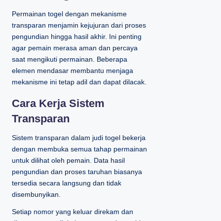
Permainan togel dengan mekanisme
transparan menjamin kejujuran dari proses
pengundian hingga hasil akhir. Ini penting
agar pemain merasa aman dan percaya
saat mengikuti permainan. Beberapa
elemen mendasar membantu menjaga
mekanisme ini tetap adil dan dapat dilacak.
Cara Kerja Sistem
Transparan
Sistem transparan dalam judi togel bekerja
dengan membuka semua tahap permainan
untuk dilihat oleh pemain. Data hasil
pengundian dan proses taruhan biasanya
tersedia secara langsung dan tidak
disembunyikan.
Setiap nomor yang keluar direkam dan