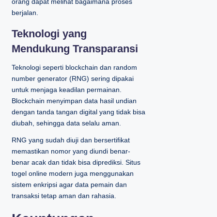
orang dapat melihat bagaimana proses
berjalan.
Teknologi yang
Mendukung Transparansi
Teknologi seperti blockchain dan random
number generator (RNG) sering dipakai
untuk menjaga keadilan permainan.
Blockchain menyimpan data hasil undian
dengan tanda tangan digital yang tidak bisa
diubah, sehingga data selalu aman.
RNG yang sudah diuji dan bersertifikat
memastikan nomor yang diundi benar-
benar acak dan tidak bisa diprediksi. Situs
togel online modern juga menggunakan
sistem enkripsi agar data pemain dan
transaksi tetap aman dan rahasia.