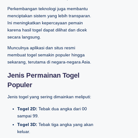
Perkembangan teknologi juga membantu
menciptakan sistem yang lebih transparan.
Ini meningkatkan kepercayaan pemain
karena hasil togel dapat dilihat dan dicek
secara langsung.
Munculnya aplikasi dan situs resmi
membuat togel semakin populer hingga
sekarang, terutama di negara-negara Asia.
Jenis Permainan Togel
Populer
Jenis togel yang sering dimainkan meliputi:
Togel 2D:
Tebak dua angka dari 00
sampai 99.
Togel 3D:
Tebak tiga angka yang akan
keluar.