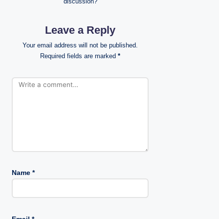
discussion?
i
Leave a Reply
o
Your email address will not be published.
n
Required fields are marked
*
Name
*