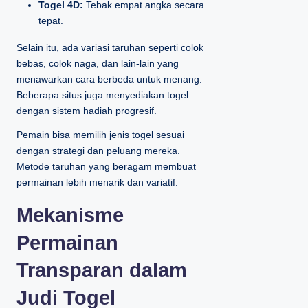
Togel 4D:
Tebak empat angka secara
tepat.
Selain itu, ada variasi taruhan seperti colok
bebas, colok naga, dan lain-lain yang
menawarkan cara berbeda untuk menang.
Beberapa situs juga menyediakan togel
dengan sistem hadiah progresif.
Pemain bisa memilih jenis togel sesuai
dengan strategi dan peluang mereka.
Metode taruhan yang beragam membuat
permainan lebih menarik dan variatif.
Mekanisme
Permainan
Transparan dalam
Judi Togel