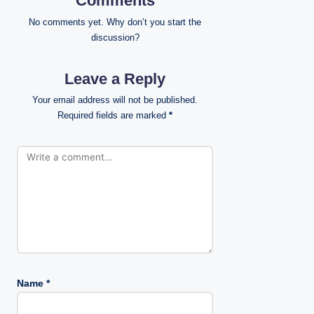
Comments
g
No comments yet. Why don’t you start the
a
discussion?
t
Leave a Reply
i
Your email address will not be published.
Required fields are marked
*
o
n
Name
*