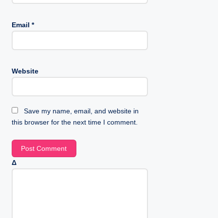
Email
*
Website
Save my name, email, and website in
this browser for the next time I comment.
Δ