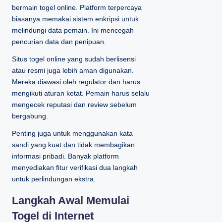
bermain togel online. Platform terpercaya
biasanya memakai sistem enkripsi untuk
melindungi data pemain. Ini mencegah
pencurian data dan penipuan.
Situs togel online yang sudah berlisensi
atau resmi juga lebih aman digunakan.
Mereka diawasi oleh regulator dan harus
mengikuti aturan ketat. Pemain harus selalu
mengecek reputasi dan review sebelum
bergabung.
Penting juga untuk menggunakan kata
sandi yang kuat dan tidak membagikan
informasi pribadi. Banyak platform
menyediakan fitur verifikasi dua langkah
untuk perlindungan ekstra.
Langkah Awal Memulai
Togel di Internet