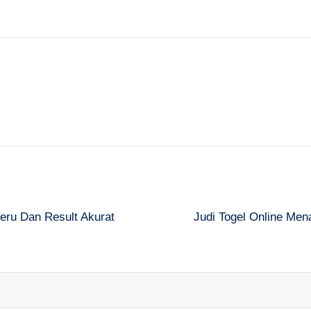
Seru Dan Result Akurat
Judi Togel Online Men