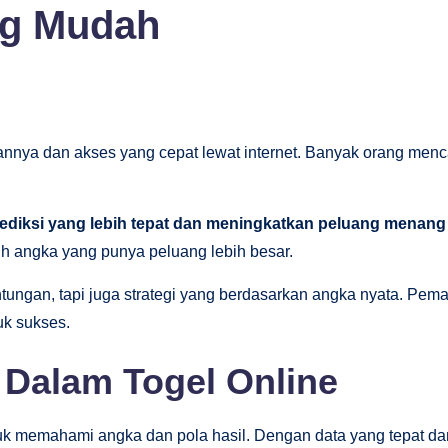
ng Mudah
annya dan akses yang cepat lewat internet. Banyak orang men
diksi yang lebih tepat dan meningkatkan peluang menang d
h angka yang punya peluang lebih besar.
tungan, tapi juga strategi yang berdasarkan angka nyata. Pemai
uk sukses.
 Dalam Togel Online
untuk memahami angka dan pola hasil. Dengan data yang tepat d