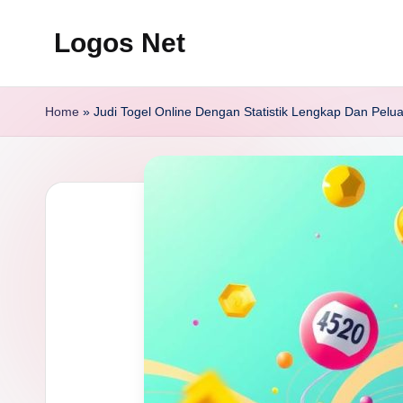
Logos Net
Skip
to
Tips
content
dan
Home
»
Judi Togel Online Dengan Statistik Lengkap Dan Pe
Trik
Kemenangan
Judi
Online