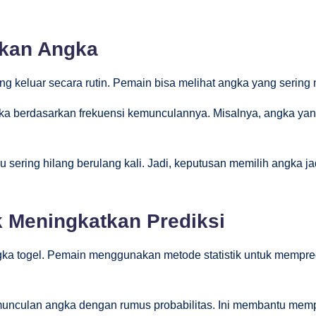
ukan Angka
ng keluar secara rutin. Pemain bisa melihat angka yang sering
gka berdasarkan frekuensi kemunculannya. Misalnya, angka yan
sering hilang berulang kali. Jadi, keputusan memilih angka ja
k Meningkatkan Prediksi
ka togel. Pemain menggunakan metode statistik untuk mempredik
unculan angka dengan rumus probabilitas. Ini membantu mempe