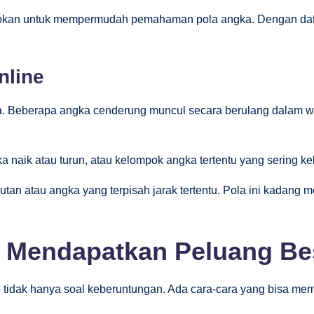
 disiapkan untuk mempermudah pemahaman pola angka. Dengan data y
nline
ya. Beberapa angka cenderung muncul secara berulang dalam wa
ik atau turun, atau kelompok angka tertentu yang sering kelu
rutan atau angka yang terpisah jarak tertentu. Pola ini kada
uk Mendapatkan Peluang Be
e tidak hanya soal keberuntungan. Ada cara-cara yang bisa m