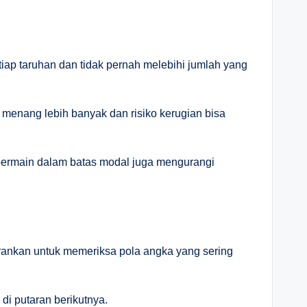
ap taruhan dan tidak pernah melebihi jumlah yang
 menang lebih banyak dan risiko kerugian bisa
 bermain dalam batas modal juga mengurangi
arankan untuk memeriksa pola angka yang sering
i putaran berikutnya.