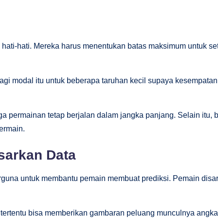
hati-hati. Mereka harus menentukan batas maksimum untuk seti
bagi modal itu untuk beberapa taruhan kecil supaya kesempatan
 permainan tetap berjalan dalam jangka panjang. Selain itu,
ermain.
sarkan Data
 berguna untuk membantu pemain membuat prediksi. Pemain dis
 tertentu bisa memberikan gambaran peluang munculnya angka d