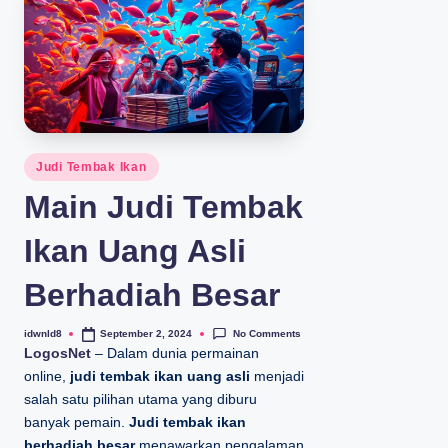
t
K
e
m
e
n
a
n
P
Judi Tembak Ikan
g
o
Main Judi Tembak
a
s
n
t
Ikan Uang Asli
J
e
u
d
Berhadiah Besar
d
i
i
n
No Comments
idwnld8
September 2, 2024
O
P
o
LogosNet
– Dalam dunia permainan
n
s
online,
judi tembak ikan uang asli
menjadi
t
l
e
salah satu pilihan utama yang diburu
d
i
b
banyak pemain.
Judi tembak ikan
y
n
berhadiah besar
menawarkan pengalaman