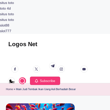
situs toto
toto 4d
situs toto
situs toto
slot88
slot777
Logos Net
S
k
T
i
facebook.co
twitter.co
instagram.co
youtube.co
i
t.me
p
m
m
m
m
p
t
s
o
d
c
a
Subscribe
o
n
Home
»
Main Judi Tembak Ikan Uang Asli Berhadiah Besar
n
T
t
r
e
i
n
k