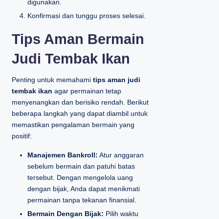
digunakan.
Konfirmasi dan tunggu proses selesai.
Tips Aman Bermain
Judi Tembak Ikan
Penting untuk memahami
tips aman judi
tembak ikan
agar permainan tetap
menyenangkan dan berisiko rendah. Berikut
beberapa langkah yang dapat diambil untuk
memastikan pengalaman bermain yang
positif:
Manajemen Bankroll:
Atur anggaran
sebelum bermain dan patuhi batas
tersebut. Dengan mengelola uang
dengan bijak, Anda dapat menikmati
permainan tanpa tekanan finansial.
Bermain Dengan Bijak:
Pilih waktu