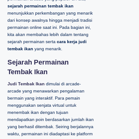
sejarah permainan tembak ikan
menunjukkan perkembangan yang menarik
dari konsep awalnya hingga menjadi tradisi
permainan online saat ini. Pada bagian ini,
kita akan membahas lebih dalam tentang
sejarah permainan serta
cara kerja judi
tembak ikan
yang menarik.
Sejarah Permainan
Tembak Ikan
Judi Tembak Ikan
dimulai di arcade-
arcade yang menawarkan pengalaman
bermain yang interaktif. Para pemain
menggunakan senjata virtual untuk
menembak ikan dengan tujuan
mendapatkan poin berdasarkan jumlah ikan
yang berhasil ditembak. Seiring berjalannya
waktu, permainan ini diadaptasi ke platform