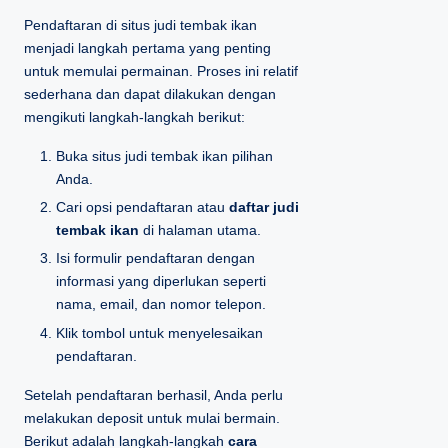
Pendaftaran di situs judi tembak ikan
menjadi langkah pertama yang penting
untuk memulai permainan. Proses ini relatif
sederhana dan dapat dilakukan dengan
mengikuti langkah-langkah berikut:
Buka situs judi tembak ikan pilihan
Anda.
Cari opsi pendaftaran atau
daftar judi
tembak ikan
di halaman utama.
Isi formulir pendaftaran dengan
informasi yang diperlukan seperti
nama, email, dan nomor telepon.
Klik tombol untuk menyelesaikan
pendaftaran.
Setelah pendaftaran berhasil, Anda perlu
melakukan deposit untuk mulai bermain.
Berikut adalah langkah-langkah
cara