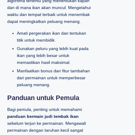
algoritma tertentu yang menentukan kapan
dan di mana ikan akan muncul. Mengetahui
waktu dan tempat terbaik untuk menembak
dapat meningkatkan peluang menang.
Amati pergerakan ikan dan tentukan
titik untuk membidik.
Gunakan peluru yang lebih kuat pada
ikan yang lebih besar untuk
memastikan hasil maksimal.
Manfaatkan bonus dan fitur tambahan
dari permainan untuk memperbesar
peluang menang.
Panduan untuk Pemula
Bagi pemula, penting untuk memahami
panduan bermain judi tembak ikan
sebelum terjun ke permainan. Mengawali
permainan dengan taruhan kecil sangat