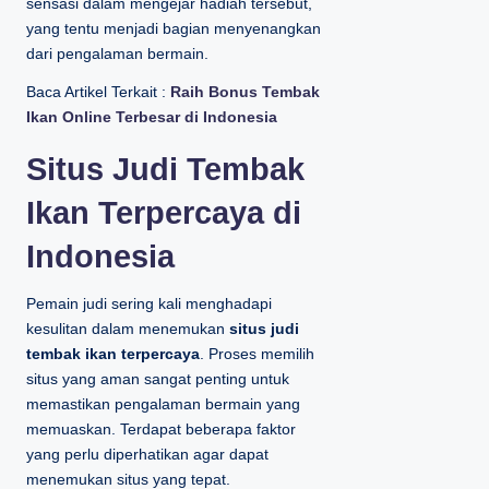
sensasi dalam mengejar hadiah tersebut,
yang tentu menjadi bagian menyenangkan
dari pengalaman bermain.
Baca Artikel Terkait :
Raih Bonus Tembak
Ikan Online Terbesar di Indonesia
Situs Judi Tembak
Ikan Terpercaya di
Indonesia
Pemain judi sering kali menghadapi
kesulitan dalam menemukan
situs judi
tembak ikan terpercaya
. Proses memilih
situs yang aman sangat penting untuk
memastikan pengalaman bermain yang
memuaskan. Terdapat beberapa faktor
yang perlu diperhatikan agar dapat
menemukan situs yang tepat.