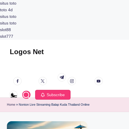
situs toto
toto 4d
situs toto
situs toto
slot88
slot777
Logos Net
S
k
T
i
facebook.co
twitter.co
instagram.co
youtube.co
i
t.me
p
m
m
m
m
p
t
s
o
d
c
a
Subscribe
o
n
Home
»
Nonton Live Streaming Balap Kuda Thailand Online
n
T
t
r
e
i
n
k