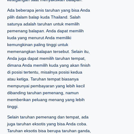
Ada beberapa jenis taruhan yang bisa Anda
pilih dalam balap kuda Thailand. Salah
satunya adalah taruhan untuk memilih
pemenang balapan. Anda dapat memilih
kuda yang menurut Anda memiliki
kemungkinan paling tinggi untuk
memenangkan balapan tersebut. Selain itu,
Anda juga dapat memilih taruhan tempat,
dimana Anda memilih kuda yang akan finish
di posisi tertentu, misalnya posisi kedua
atau ketiga. Taruhan tempat biasanya
mempunyai pembayaran yang lebih kecil
dibanding taruhan pemenang, namun
memberikan peluang menang yang lebih
tinggi.
Selain taruhan pemenang dan tempat, ada
juga taruhan eksotis yang bisa Anda coba.
Taruhan eksotis bisa berupa taruhan ganda,