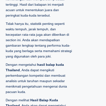
tertinggi. Hasil dari balapan ini menjadi
acuan untuk menentukan juara dan
peringkat kuda-kuda tersebut.
Tidak hanya itu, statistik penting seperti
waktu tempuh, jarak tempuh, dan
kecepatan rata-rata juga akan diberikan di
section ini. Anda akan mendapatkan
gambaran lengkap tentang performa kuda-
kuda yang berlaga serta memahami strategi
yang digunakan oleh para joki.
Dengan mengetahui
hasil balap kuda
Thailand
, Anda dapat mengikuti
perkembangan kompetisi dan membuat
analisis untuk taruhan maupun sekadar
menikmati pengetahuan mengenai dunia
pacuan kuda.
Dengan melihat
Hasil Balap Kuda
Thailand
, Anda akan dapat mengetahui