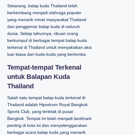
Sekarang, balap kuda Thailand telah
berkembang menjadi olahraga populer
yang menarik minat masyarakat Thailand
dan penggemar balap kuda di seluruh
dunia. Setiap tahunnya, ribuan orang
berkumpul di berbagai tempat balap kuda
terkenal di Thailand untuk menyaksikan aksi
luar biasa dari kuda-kuda yang berlomba.
Tempat-tempat Terkenal
untuk Balapan Kuda
Thailand
Salah satu tempat balap kuda terkenal di
Thailand adalah Hipodrom Royal Bangkok
Sports Club, yang terletak di pusat
Bangkok. Tempat ini telah menjadi landmark
penting di kota ini dan menyelenggarakan
berbagai acara balap kuda yang menarik