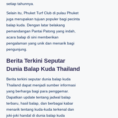
setiap tahunnya.
Selain itu, Phuket Turf Club di pulau Phuket
juga merupakan tujuan populer bagi pecinta
balap kuda. Dengan latar belakang
pemandangan Pantai Patong yang indah,
acara balap di sini memberikan
pengalaman yang unik dan menarik bagi
pengunjung.
Berita Terkini Seputar
Dunia Balap Kuda Thailand
Berita terkini seputar dunia balap kuda
Thailand dapat menjadi sumber informasi
yang berharga bagi para penggemar.
Dapatkan update tentang jadwal balap
terbaru, hasil balap, dan berbagai kabar
menarik tentang kuda-kuda terkenal dan
joki-joki handal di dunia balap kuda