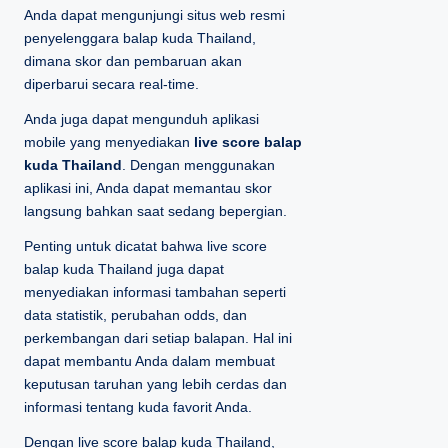
Anda dapat mengunjungi situs web resmi
penyelenggara balap kuda Thailand,
dimana skor dan pembaruan akan
diperbarui secara real-time.
Anda juga dapat mengunduh aplikasi
mobile yang menyediakan
live score balap
kuda Thailand
. Dengan menggunakan
aplikasi ini, Anda dapat memantau skor
langsung bahkan saat sedang bepergian.
Penting untuk dicatat bahwa live score
balap kuda Thailand juga dapat
menyediakan informasi tambahan seperti
data statistik, perubahan odds, dan
perkembangan dari setiap balapan. Hal ini
dapat membantu Anda dalam membuat
keputusan taruhan yang lebih cerdas dan
informasi tentang kuda favorit Anda.
Dengan live score balap kuda Thailand,