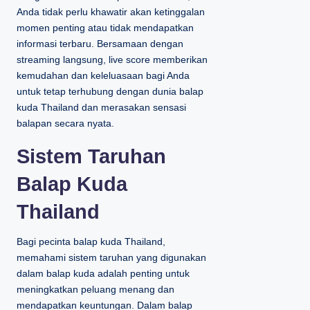
Anda tidak perlu khawatir akan ketinggalan
momen penting atau tidak mendapatkan
informasi terbaru. Bersamaan dengan
streaming langsung, live score memberikan
kemudahan dan keleluasaan bagi Anda
untuk tetap terhubung dengan dunia balap
kuda Thailand dan merasakan sensasi
balapan secara nyata.
Sistem Taruhan
Balap Kuda
Thailand
Bagi pecinta balap kuda Thailand,
memahami sistem taruhan yang digunakan
dalam balap kuda adalah penting untuk
meningkatkan peluang menang dan
mendapatkan keuntungan. Dalam balap