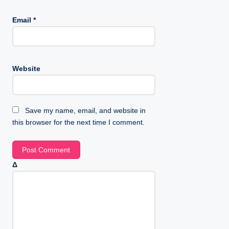
Email
*
Website
Save my name, email, and website in
this browser for the next time I comment.
Δ