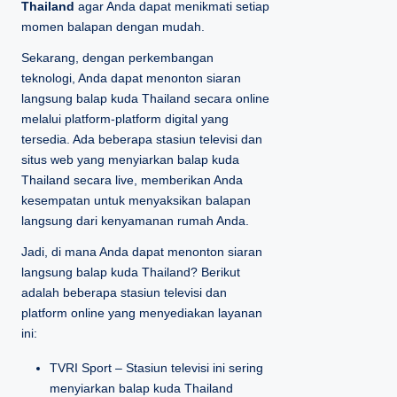
Thailand
agar Anda dapat menikmati setiap
momen balapan dengan mudah.
Sekarang, dengan perkembangan
teknologi, Anda dapat menonton siaran
langsung balap kuda Thailand secara online
melalui platform-platform digital yang
tersedia. Ada beberapa stasiun televisi dan
situs web yang menyiarkan balap kuda
Thailand secara live, memberikan Anda
kesempatan untuk menyaksikan balapan
langsung dari kenyamanan rumah Anda.
Jadi, di mana Anda dapat menonton siaran
langsung balap kuda Thailand? Berikut
adalah beberapa stasiun televisi dan
platform online yang menyediakan layanan
ini:
TVRI Sport – Stasiun televisi ini sering
menyiarkan balap kuda Thailand