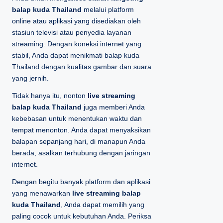
balap kuda Thailand
melalui platform
online atau aplikasi yang disediakan oleh
stasiun televisi atau penyedia layanan
streaming. Dengan koneksi internet yang
stabil, Anda dapat menikmati balap kuda
Thailand dengan kualitas gambar dan suara
yang jernih.
Tidak hanya itu, nonton
live streaming
balap kuda Thailand
juga memberi Anda
kebebasan untuk menentukan waktu dan
tempat menonton. Anda dapat menyaksikan
balapan sepanjang hari, di manapun Anda
berada, asalkan terhubung dengan jaringan
internet.
Dengan begitu banyak platform dan aplikasi
yang menawarkan
live streaming balap
kuda Thailand
, Anda dapat memilih yang
paling cocok untuk kebutuhan Anda. Periksa