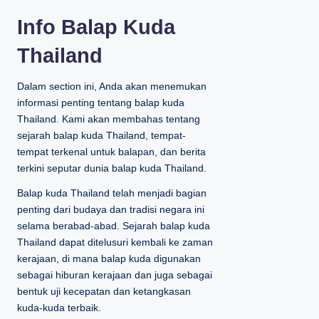
Info Balap Kuda
Thailand
Dalam section ini, Anda akan menemukan
informasi penting tentang balap kuda
Thailand. Kami akan membahas tentang
sejarah balap kuda Thailand, tempat-
tempat terkenal untuk balapan, dan berita
terkini seputar dunia balap kuda Thailand.
Balap kuda Thailand telah menjadi bagian
penting dari budaya dan tradisi negara ini
selama berabad-abad. Sejarah balap kuda
Thailand dapat ditelusuri kembali ke zaman
kerajaan, di mana balap kuda digunakan
sebagai hiburan kerajaan dan juga sebagai
bentuk uji kecepatan dan ketangkasan
kuda-kuda terbaik.