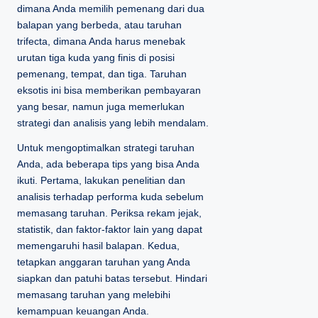
dimana Anda memilih pemenang dari dua
balapan yang berbeda, atau taruhan
trifecta, dimana Anda harus menebak
urutan tiga kuda yang finis di posisi
pemenang, tempat, dan tiga. Taruhan
eksotis ini bisa memberikan pembayaran
yang besar, namun juga memerlukan
strategi dan analisis yang lebih mendalam.
Untuk mengoptimalkan strategi taruhan
Anda, ada beberapa tips yang bisa Anda
ikuti. Pertama, lakukan penelitian dan
analisis terhadap performa kuda sebelum
memasang taruhan. Periksa rekam jejak,
statistik, dan faktor-faktor lain yang dapat
memengaruhi hasil balapan. Kedua,
tetapkan anggaran taruhan yang Anda
siapkan dan patuhi batas tersebut. Hindari
memasang taruhan yang melebihi
kemampuan keuangan Anda.