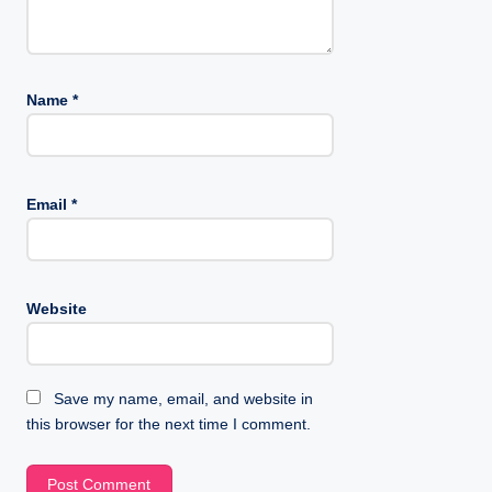
Name
*
Email
*
Website
Save my name, email, and website in
this browser for the next time I comment.