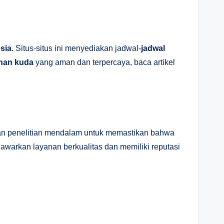
sia
. Situs-situs ini menyediakan jadwal-
jadwal
uhan kuda
yang aman dan terpercaya, baca artikel
kan penelitian mendalam untuk memastikan bahwa
warkan layanan berkualitas dan memiliki reputasi