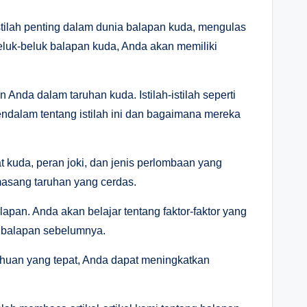
tilah penting dalam dunia balapan kuda, mengulas
uk-beluk balapan kuda, Anda akan memiliki
Anda dalam taruhan kuda. Istilah-istilah seperti
endalam tentang istilah ini dan bagaimana mereka
t kuda, peran joki, dan jenis perlombaan yang
asang taruhan yang cerdas.
pan. Anda akan belajar tentang faktor-faktor yang
l balapan sebelumnya.
huan yang tepat, Anda dapat meningkatkan