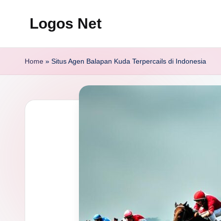
Logos Net
Skip
to
Tips
content
dan
Home
»
Situs Agen Balapan Kuda Terpercails di Indonesia
Trik
Kemenangan
Judi
Online