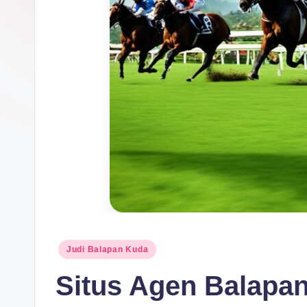
Posted
Judi Balapan Kuda
in
Situs Agen Balapan