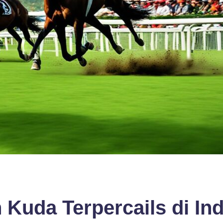
 Kuda Terpercails di In