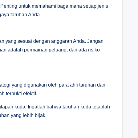
s. Penting untuk memahami bagaimana setiap jenis
gaya taruhan Anda.
han yang sesuai dengan anggaran Anda. Jangan
uhan adalah permainan peluang, dan ada risiko
ategi yang digunakan oleh para ahli taruhan dan
terbukti efektif.
lapan kuda. Ingatlah bahwa taruhan kuda tetaplah
an yang lebih bijak.