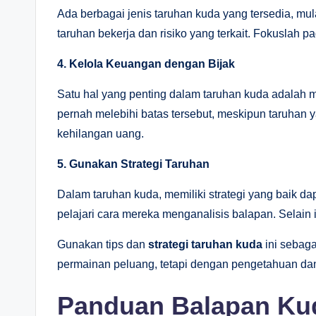
Ada berbagai jenis taruhan kuda yang tersedia, mu
taruhan bekerja dan risiko yang terkait. Fokuslah
4. Kelola Keuangan dengan Bijak
Satu hal yang penting dalam taruhan kuda adalah
pernah melebihi batas tersebut, meskipun taruhan y
kehilangan uang.
5. Gunakan Strategi Taruhan
Dalam taruhan kuda, memiliki strategi yang baik d
pelajari cara mereka menganalisis balapan. Selain 
Gunakan tips dan
strategi taruhan kuda
ini sebaga
permainan peluang, tetapi dengan pengetahuan da
Panduan Balapan Ku