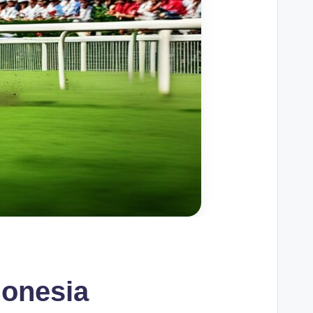
donesia