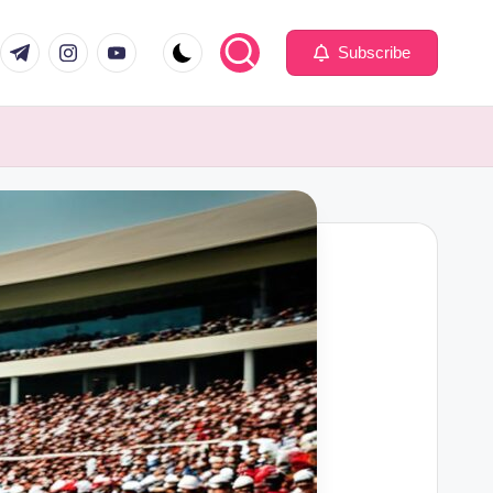
com
er.com
t.me
instagram.com
youtube.com
Subscribe