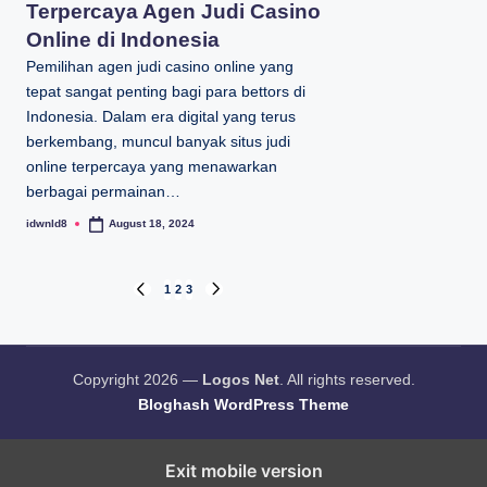
o
Terpercaya Agen Judi Casino
s
Online di Indonesia
t
Pemilihan agen judi casino online yang
e
tepat sangat penting bagi para bettors di
d
Indonesia. Dalam era digital yang terus
i
berkembang, muncul banyak situs judi
n
online terpercaya yang menawarkan
berbagai permainan…
idwnld8
August 18, 2024
P
o
s
t
e
P
1
2
3
d
P
N
b
R
E
y
o
E
X
V
T
s
Copyright 2026 —
Logos Net
. All rights reserved.
I
P
O
A
Bloghash WordPress Theme
t
U
G
S
E
s
P
Exit mobile version
A