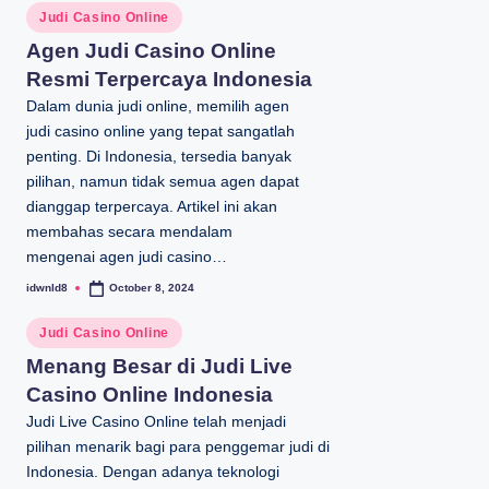
t
P
K
Judi Casino Online
o
e
Agen Judi Casino Online
s
m
Resmi Terpercaya Indonesia
t
e
Dalam dunia judi online, memilih agen
e
n
judi casino online yang tepat sangatlah
d
a
penting. Di Indonesia, tersedia banyak
i
n
pilihan, namun tidak semua agen dapat
n
g
dianggap terpercaya. Artikel ini akan
a
membahas secara mendalam
n
mengenai agen judi casino…
J
idwnld8
October 8, 2024
u
P
o
d
s
P
Judi Casino Online
t
i
e
o
d
Menang Besar di Judi Live
O
b
s
y
Casino Online Indonesia
n
t
l
Judi Live Casino Online telah menjadi
e
i
pilihan menarik bagi para penggemar judi di
d
n
Indonesia. Dengan adanya teknologi
i