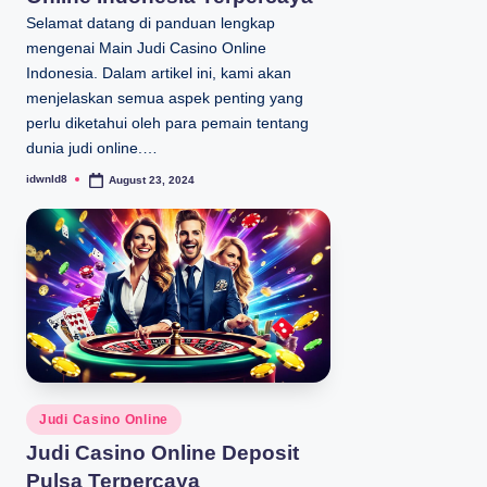
t
Selamat datang di panduan lengkap
e
mengenai Main Judi Casino Online
d
Indonesia. Dalam artikel ini, kami akan
i
menjelaskan semua aspek penting yang
n
perlu diketahui oleh para pemain tentang
dunia judi online.…
idwnld8
August 23, 2024
P
o
s
t
e
d
b
y
P
Judi Casino Online
o
Judi Casino Online Deposit
s
Pulsa Terpercaya