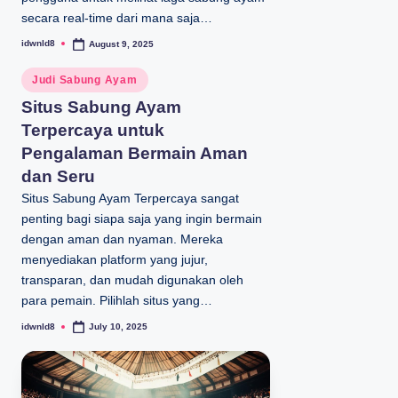
secara real-time dari mana saja…
idwnld8
August 9, 2025
P
o
s
P
Judi Sabung Ayam
t
e
o
d
Situs Sabung Ayam
b
s
y
Terpercaya untuk
t
Pengalaman Bermain Aman
e
dan Seru
d
Situs Sabung Ayam Terpercaya sangat
i
penting bagi siapa saja yang ingin bermain
n
dengan aman dan nyaman. Mereka
menyediakan platform yang jujur,
transparan, dan mudah digunakan oleh
para pemain. Pilihlah situs yang…
idwnld8
July 10, 2025
P
o
s
t
e
d
b