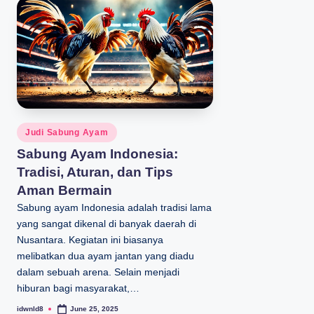
t
e
d
b
y
P
Judi Sabung Ayam
o
Sabung Ayam Indonesia:
s
Tradisi, Aturan, dan Tips
t
Aman Bermain
e
Sabung ayam Indonesia adalah tradisi lama
d
yang sangat dikenal di banyak daerah di
i
Nusantara. Kegiatan ini biasanya
n
melibatkan dua ayam jantan yang diadu
dalam sebuah arena. Selain menjadi
hiburan bagi masyarakat,…
idwnld8
June 25, 2025
P