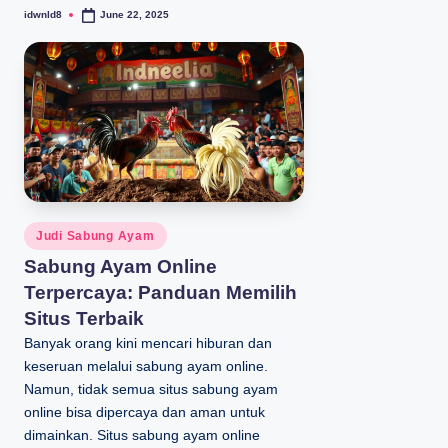
idwnld8
June 22, 2025
P
o
s
t
e
d
b
y
P
Judi Sabung Ayam
o
Sabung Ayam Online
s
Terpercaya: Panduan Memilih
t
Situs Terbaik
e
Banyak orang kini mencari hiburan dan
d
keseruan melalui sabung ayam online.
i
Namun, tidak semua situs sabung ayam
n
online bisa dipercaya dan aman untuk
dimainkan. Situs sabung ayam online