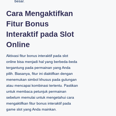
besar.
Cara Mengaktifkan
Fitur Bonus
Interaktif pada Slot
Online
Aktivasi fitur bonus interaktif pada slot
online bisa menjadi hal yang berbeda-beda
tergantung pada permainan yang Anda
pilih. Biasanya, fitur ini diaktifkan dengan
menemukan simbol khusus pada gulungan
atau mencapai kombinasi tertentu. Pastikan
untuk membaca petunjuk permainan
sebelum memulai untuk mengetahui cara
mengaktifkan fitur bonus interaktif pada
game slot yang Anda mainkan.