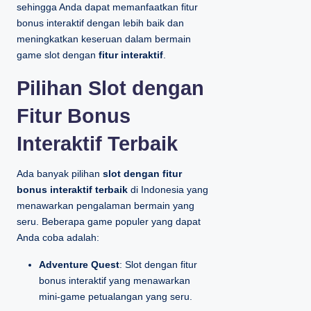
sehingga Anda dapat memanfaatkan fitur
bonus interaktif dengan lebih baik dan
meningkatkan keseruan dalam bermain
game slot dengan
fitur interaktif
.
Pilihan Slot dengan
Fitur Bonus
Interaktif Terbaik
Ada banyak pilihan
slot dengan fitur
bonus interaktif terbaik
di Indonesia yang
menawarkan pengalaman bermain yang
seru. Beberapa game populer yang dapat
Anda coba adalah:
Adventure Quest
: Slot dengan fitur
bonus interaktif yang menawarkan
mini-game petualangan yang seru.