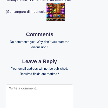
Serunya Main Slot dengan Fitur Avalanche
a
(Goncangan) di Indonesia
v
i
Comments
g
No comments yet. Why don’t you start the
a
discussion?
t
Leave a Reply
i
Your email address will not be published.
o
Required fields are marked
*
n