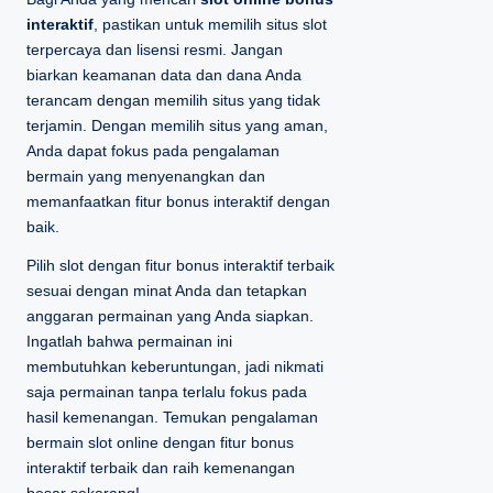
interaktif
, pastikan untuk memilih situs slot
terpercaya dan lisensi resmi. Jangan
biarkan keamanan data dan dana Anda
terancam dengan memilih situs yang tidak
terjamin. Dengan memilih situs yang aman,
Anda dapat fokus pada pengalaman
bermain yang menyenangkan dan
memanfaatkan fitur bonus interaktif dengan
baik.
Pilih slot dengan fitur bonus interaktif terbaik
sesuai dengan minat Anda dan tetapkan
anggaran permainan yang Anda siapkan.
Ingatlah bahwa permainan ini
membutuhkan keberuntungan, jadi nikmati
saja permainan tanpa terlalu fokus pada
hasil kemenangan. Temukan pengalaman
bermain slot online dengan fitur bonus
interaktif terbaik dan raih kemenangan