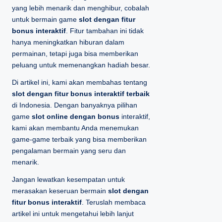
s
e
yang lebih menarik dan menghibur, cobalah
t
e
untuk bermain game
slot dengan fitur
d
b
bonus interaktif
. Fitur tambahan ini tidak
y
hanya meningkatkan hiburan dalam
permainan, tetapi juga bisa memberikan
peluang untuk memenangkan hadiah besar.
Di artikel ini, kami akan membahas tentang
slot dengan fitur bonus interaktif terbaik
di Indonesia. Dengan banyaknya pilihan
game
slot online dengan bonus
interaktif,
kami akan membantu Anda menemukan
game-game terbaik yang bisa memberikan
pengalaman bermain yang seru dan
menarik.
Jangan lewatkan kesempatan untuk
merasakan keseruan bermain
slot dengan
fitur bonus interaktif
. Teruslah membaca
artikel ini untuk mengetahui lebih lanjut