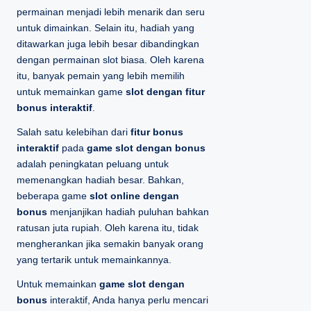
permainan menjadi lebih menarik dan seru
untuk dimainkan. Selain itu, hadiah yang
ditawarkan juga lebih besar dibandingkan
dengan permainan slot biasa. Oleh karena
itu, banyak pemain yang lebih memilih
untuk memainkan game
slot dengan fitur
bonus interaktif
.
Salah satu kelebihan dari
fitur bonus
interaktif
pada
game slot dengan bonus
adalah peningkatan peluang untuk
memenangkan hadiah besar. Bahkan,
beberapa game
slot online dengan
bonus
menjanjikan hadiah puluhan bahkan
ratusan juta rupiah. Oleh karena itu, tidak
mengherankan jika semakin banyak orang
yang tertarik untuk memainkannya.
Untuk memainkan
game slot dengan
bonus
interaktif, Anda hanya perlu mencari