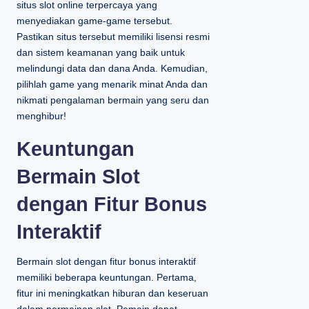
situs slot online terpercaya yang
menyediakan game-game tersebut.
Pastikan situs tersebut memiliki lisensi resmi
dan sistem keamanan yang baik untuk
melindungi data dan dana Anda. Kemudian,
pilihlah game yang menarik minat Anda dan
nikmati pengalaman bermain yang seru dan
menghibur!
Keuntungan
Bermain Slot
dengan Fitur Bonus
Interaktif
Bermain slot dengan fitur bonus interaktif
memiliki beberapa keuntungan. Pertama,
fitur ini meningkatkan hiburan dan keseruan