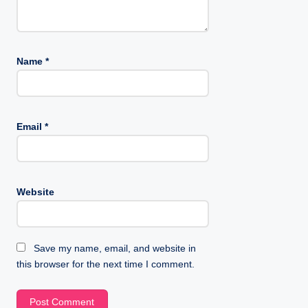
Name
*
Email
*
Website
Save my name, email, and website in
this browser for the next time I comment.