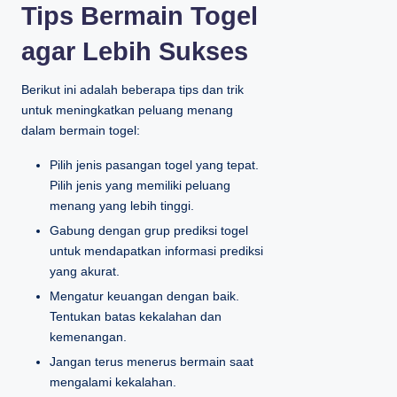
Tips Bermain Togel
agar Lebih Sukses
Berikut ini adalah beberapa tips dan trik
untuk meningkatkan peluang menang
dalam bermain togel:
Pilih jenis pasangan togel yang tepat.
Pilih jenis yang memiliki peluang
menang yang lebih tinggi.
Gabung dengan grup prediksi togel
untuk mendapatkan informasi prediksi
yang akurat.
Mengatur keuangan dengan baik.
Tentukan batas kekalahan dan
kemenangan.
Jangan terus menerus bermain saat
mengalami kekalahan.