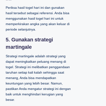
Periksa hasil togel hari ini dan gunakan
hasil tersebut sebagai referensi. Anda bisa
menggunakan hasil togel hari ini untuk
memperkirakan angka yang akan keluar di
periode selanjutnya.
5. Gunakan strategi
martingale
Strategi martingale adalah strategi yang
dapat meningkatkan peluang menang di
togel. Strategi ini melibatkan penggandaan
taruhan setiap kali kalah sehingga saat
menang, Anda bisa mendapatkan
keuntungan yang lebih besar. Namun,
pastikan Anda mengatur strategi ini dengan
baik untuk menghindari kerugian yang
besar.