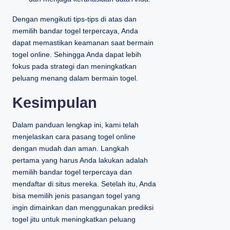
Dengan mengikuti tips-tips di atas dan
memilih bandar togel terpercaya, Anda
dapat memastikan keamanan saat bermain
togel online. Sehingga Anda dapat lebih
fokus pada strategi dan meningkatkan
peluang menang dalam bermain togel.
Kesimpulan
Dalam panduan lengkap ini, kami telah
menjelaskan cara pasang togel online
dengan mudah dan aman. Langkah
pertama yang harus Anda lakukan adalah
memilih bandar togel terpercaya dan
mendaftar di situs mereka. Setelah itu, Anda
bisa memilih jenis pasangan togel yang
ingin dimainkan dan menggunakan prediksi
togel jitu untuk meningkatkan peluang