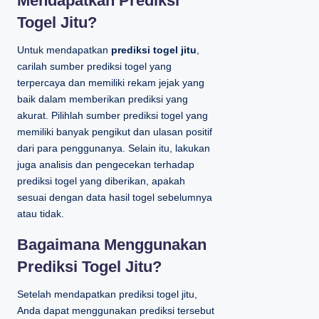
Mendapatkan Prediksi
Togel Jitu?
Untuk mendapatkan
prediksi togel jitu
,
carilah sumber prediksi togel yang
terpercaya dan memiliki rekam jejak yang
baik dalam memberikan prediksi yang
akurat. Pilihlah sumber prediksi togel yang
memiliki banyak pengikut dan ulasan positif
dari para penggunanya. Selain itu, lakukan
juga analisis dan pengecekan terhadap
prediksi togel yang diberikan, apakah
sesuai dengan data hasil togel sebelumnya
atau tidak.
Bagaimana Menggunakan
Prediksi Togel Jitu?
Setelah mendapatkan prediksi togel jitu,
Anda dapat menggunakan prediksi tersebut