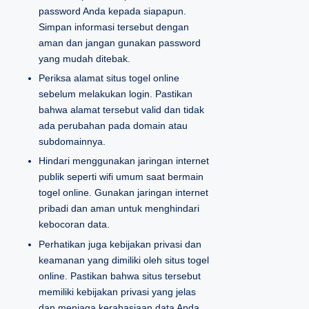
password Anda kepada siapapun.
Simpan informasi tersebut dengan
aman dan jangan gunakan password
yang mudah ditebak.
Periksa alamat situs togel online
sebelum melakukan login. Pastikan
bahwa alamat tersebut valid dan tidak
ada perubahan pada domain atau
subdomainnya.
Hindari menggunakan jaringan internet
publik seperti wifi umum saat bermain
togel online. Gunakan jaringan internet
pribadi dan aman untuk menghindari
kebocoran data.
Perhatikan juga kebijakan privasi dan
keamanan yang dimiliki oleh situs togel
online. Pastikan bahwa situs tersebut
memiliki kebijakan privasi yang jelas
dan menjaga kerahasiaan data Anda.