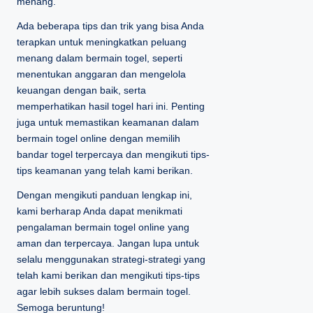
menang.
Ada beberapa tips dan trik yang bisa Anda
terapkan untuk meningkatkan peluang
menang dalam bermain togel, seperti
menentukan anggaran dan mengelola
keuangan dengan baik, serta
memperhatikan hasil togel hari ini. Penting
juga untuk memastikan keamanan dalam
bermain togel online dengan memilih
bandar togel terpercaya dan mengikuti tips-
tips keamanan yang telah kami berikan.
Dengan mengikuti panduan lengkap ini,
kami berharap Anda dapat menikmati
pengalaman bermain togel online yang
aman dan terpercaya. Jangan lupa untuk
selalu menggunakan strategi-strategi yang
telah kami berikan dan mengikuti tips-tips
agar lebih sukses dalam bermain togel.
Semoga beruntung!