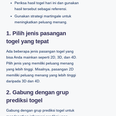
Periksa hasil togel hari ini dan gunakan
hasil tersebut sebagai referensi.
Gunakan strategi martingale untuk
meningkatkan peluang menang.
1. Pilih jenis pasangan
togel yang tepat
Ada beberapa jenis pasangan togel yang
bisa Anda mainkan seperti 2D, 3D, dan 4D.
Pilih jenis yang memiliki peluang menang
yang lebih tinggi. Misalnya, pasangan 2D
memiliki peluang menang yang lebih tinggi
daripada 3D dan 4D.
2. Gabung dengan grup
prediksi togel
Gabung dengan grup prediksi togel untuk