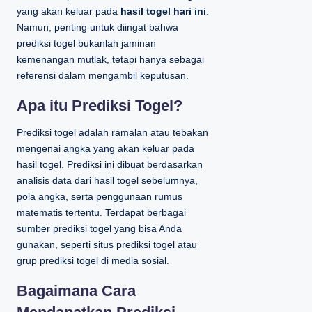
yang akan keluar pada
hasil togel hari ini
.
Namun, penting untuk diingat bahwa
prediksi togel bukanlah jaminan
kemenangan mutlak, tetapi hanya sebagai
referensi dalam mengambil keputusan.
Apa itu Prediksi Togel?
Prediksi togel adalah ramalan atau tebakan
mengenai angka yang akan keluar pada
hasil togel. Prediksi ini dibuat berdasarkan
analisis data dari hasil togel sebelumnya,
pola angka, serta penggunaan rumus
matematis tertentu. Terdapat berbagai
sumber prediksi togel yang bisa Anda
gunakan, seperti situs prediksi togel atau
grup prediksi togel di media sosial.
Bagaimana Cara