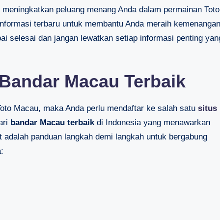
uk meningkatkan peluang menang Anda dalam permainan Toto
informasi terbaru untuk membantu Anda meraih kemenangan
i selesai dan jangan lewatkan setiap informasi penting yan
 Bandar Macau Terbaik
oto Macau, maka Anda perlu mendaftar ke salah satu
situs
ari
bandar Macau terbaik
di Indonesia yang menawarkan
t adalah panduan langkah demi langkah untuk bergabung
: