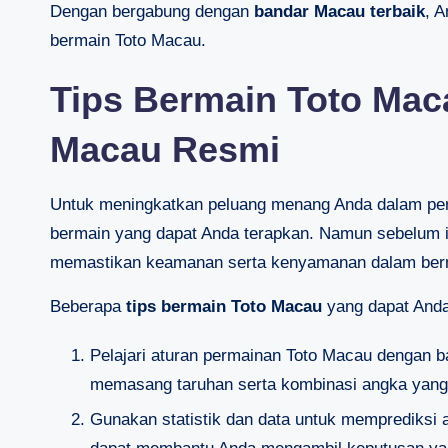
Dengan bergabung dengan
bandar Macau terbaik
, 
bermain Toto Macau.
Tips Bermain Toto Mac
Macau Resmi
Untuk meningkatkan peluang menang Anda dalam per
bermain yang dapat Anda terapkan. Namun sebelum i
memastikan keamanan serta kenyamanan dalam ber
Beberapa
tips bermain Toto Macau
yang dapat Anda
Pelajari aturan permainan Toto Macau dengan 
memasang taruhan serta kombinasi angka yang d
Gunakan statistik dan data untuk memprediksi 