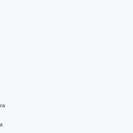
ra
ya