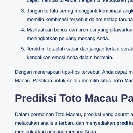
dapat membantu Anda mengambil keputusan yang
Jangan terlalu sering mengganti kombinasi angk
memilih kombinasi tersebut dalam setiap taruha
Manfaatkan bonus dan promosi yang ditawarka
meningkatkan peluang menang Anda.
Terakhir, tetaplah sabar dan jangan terlalu se
kendalikan emosi Anda dalam bermain.
Dengan menerapkan tips-tips tersebut, Anda dapat 
Macau. Pastikan untuk selalu memilih situs
Toto Ma
Prediksi Toto Macau Pa
Dalam permainan Toto Macau, prediksi yang akurat a
melakukan analisis terbaru dan menyediakan
predik
meningkatkan peluang menang Anda.