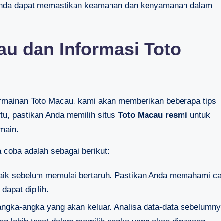
Anda dapat memastikan keamanan dan kenyamanan dalam
au dan Informasi Toto
mainan Toto Macau, kami akan memberikan beberapa tips
tu, pastikan Anda memilih situs
Toto Macau resmi
untuk
main.
 coba adalah sebagai berikut:
baik sebelum memulai bertaruh. Pastikan Anda memahami ca
apat dipilih.
angka-angka yang akan keluar. Analisa data-data sebelumn