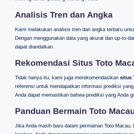
Analisis Tren dan Angka
Kami melakukan analisis tren dan angka terbaru un
Dengan menggunakan data yang akurat dan up-to-date
dapat diandalkan.
Rekomendasi Situs Toto Maca
Tidak hanya itu, kami juga merekomendasikan
situs
referensi untuk mendapatkan informasi prediksi yan
Anda dapat memastikan bahwa prediksi yang Anda gu
Panduan Bermain Toto Maca
Jika Anda masih baru dalam permainan Toto Macau,