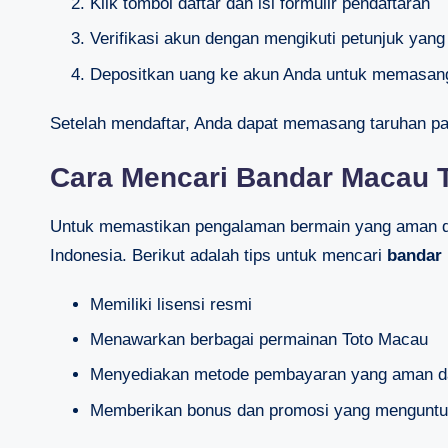
Klik tombol daftar dan isi formulir pendaftaran
Verifikasi akun dengan mengikuti petunjuk yang
Depositkan uang ke akun Anda untuk memasan
Setelah mendaftar, Anda dapat memasang taruhan pad
Cara Mencari Bandar Macau T
Untuk memastikan pengalaman bermain yang aman da
Indonesia. Berikut adalah tips untuk mencari
bandar
Memiliki lisensi resmi
Menawarkan berbagai permainan Toto Macau
Menyediakan metode pembayaran yang aman da
Memberikan bonus dan promosi yang mengunt