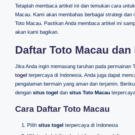
Tetaplah membaca artikel ini dan temukan cara unt
Macau. Kami akan membahas berbagai strategi dan 
Toto Macau. Pastikan Anda membaca artikel ini sampa
akan kami bagikan.
Daftar Toto Macau dan
Jika Anda ingin memasang taruhan pada permainan T
togel
terpercaya di Indonesia. Anda juga dapat menc
pengalaman bermain yang aman dan terjamin. Beriku
dengan
situs togel
dan
situs Toto Macau
terpercaya
Cara Daftar Toto Macau
Pilih
situs togel
terpercaya di Indonesia