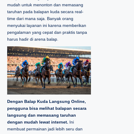
s
e
mudah untuk menonton dan memasang
t
e
taruhan pada balapan kuda secara real-
d
b
time dari mana saja. Banyak orang
y
menyukai layanan ini karena memberikan
pengalaman yang cepat dan praktis tanpa
harus hadir di arena balap.
Dengan Balap Kuda Langsung Online,
pengguna bisa melihat balapan secara
langsung dan memasang taruhan
dengan mudah lewat internet.
Ini
membuat permainan jadi lebih seru dan