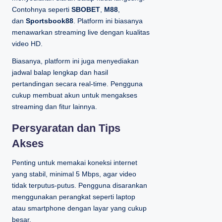
Contohnya seperti
SBOBET
,
M88
,
dan
Sportsbook88
. Platform ini biasanya
menawarkan streaming live dengan kualitas
video HD.
Biasanya, platform ini juga menyediakan
jadwal balap lengkap dan hasil
pertandingan secara real-time. Pengguna
cukup membuat akun untuk mengakses
streaming dan fitur lainnya.
Persyaratan dan Tips
Akses
Penting untuk memakai koneksi internet
yang stabil, minimal 5 Mbps, agar video
tidak terputus-putus. Pengguna disarankan
menggunakan perangkat seperti laptop
atau smartphone dengan layar yang cukup
besar.