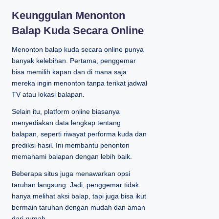
Keunggulan Menonton
Balap Kuda Secara Online
Menonton balap kuda secara online punya
banyak kelebihan. Pertama, penggemar
bisa memilih kapan dan di mana saja
mereka ingin menonton tanpa terikat jadwal
TV atau lokasi balapan.
Selain itu, platform online biasanya
menyediakan data lengkap tentang
balapan, seperti riwayat performa kuda dan
prediksi hasil. Ini membantu penonton
memahami balapan dengan lebih baik.
Beberapa situs juga menawarkan opsi
taruhan langsung. Jadi, penggemar tidak
hanya melihat aksi balap, tapi juga bisa ikut
bermain taruhan dengan mudah dan aman
dari rumah.