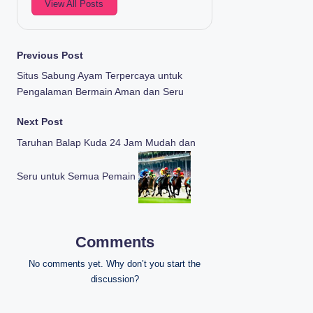
View All Posts
P
Previous Post
Situs Sabung Ayam Terpercaya untuk
o
Pengalaman Bermain Aman dan Seru
s
Next Post
t
Taruhan Balap Kuda 24 Jam Mudah dan
n
Seru untuk Semua Pemain
a
v
Comments
i
No comments yet. Why don’t you start the
g
discussion?
a