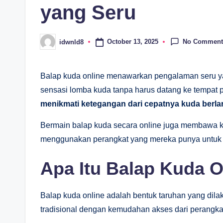
yang Seru
No Comment
October 13, 2025
idwnld8
Posted
by
Balap kuda online menawarkan pengalaman seru ya
sensasi lomba kuda tanpa harus datang ke tempat
menikmati ketegangan dari cepatnya kuda berlar
Bermain balap kuda secara online juga membawa keu
menggunakan perangkat yang mereka punya untuk i
Apa Itu Balap Kuda O
Balap kuda online adalah bentuk taruhan yang dila
tradisional dengan kemudahan akses dari perangkat