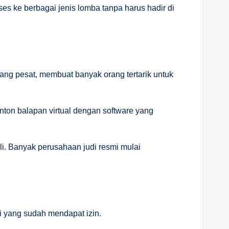
es ke berbagai jenis lomba tanpa harus hadir di
mbang pesat, membuat banyak orang tertarik untuk
ton balapan virtual dengan software yang
i. Banyak perusahaan judi resmi mulai
i yang sudah mendapat izin.