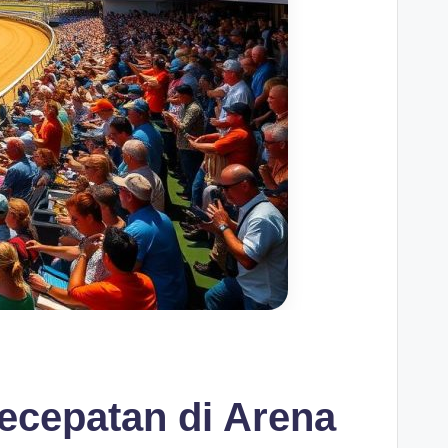
ecepatan di Arena