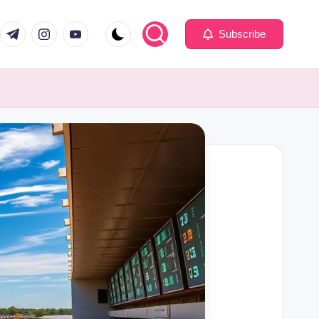
com
er.com
t.me
instagram.com
youtube.com
Subscribe