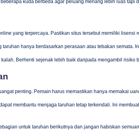
 beberapa kuda berbeda agar peluang menang lebih luas tapi de
ine yang terpercaya. Pastikan situs tersebut memiliki lisensi r
 taruhan hanya berdasarkan perasaan atau tebakan semata. I
kalah. Berhenti sejenak lebih baik daripada mengambil risiko 
an
sangat penting. Pemain harus memastikan hanya memakai uang
apat membantu menjaga taruhan tetap terkendali. Ini membuat 
ebagian untuk taruhan berikutnya dan jangan habiskan semuany