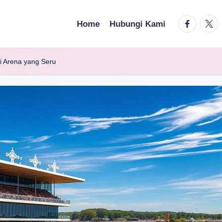
facebook.
twitt
Home
Hubungi Kami
i Arena yang Seru