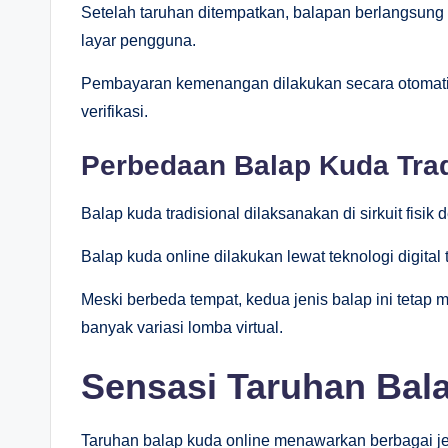
Setelah taruhan ditempatkan, balapan berlangsung d
layar pengguna.
Pembayaran kemenangan dilakukan secara otomatis
verifikasi.
Perbedaan Balap Kuda Trad
Balap kuda tradisional dilaksanakan di sirkuit fis
Balap kuda online dilakukan lewat teknologi digital
Meski berbeda tempat, kedua jenis balap ini tetap 
banyak variasi lomba virtual.
Sensasi Taruhan Bal
Taruhan balap kuda online menawarkan berbagai jen