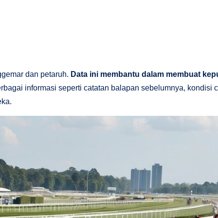
nggemar dan petaruh.
Data ini membantu dalam membuat keput
bagai informasi seperti catatan balapan sebelumnya, kondisi c
eka.