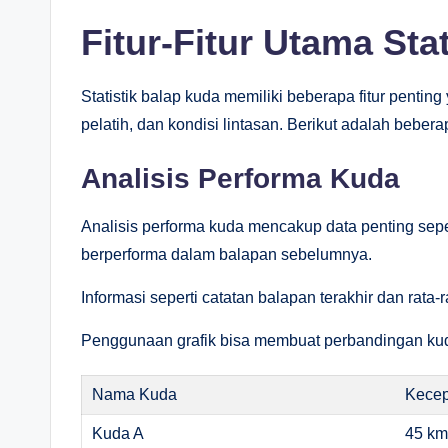
Fitur-Fitur Utama Sta
Statistik balap kuda memiliki beberapa fitur penti
pelatih, dan kondisi lintasan. Berikut adalah beber
Analisis Performa Kuda
Analisis performa kuda mencakup data penting sep
berperforma dalam balapan sebelumnya.
Informasi seperti catatan balapan terakhir dan rata-
Penggunaan grafik bisa membuat perbandingan kuda
Nama Kuda
Kecep
Kuda A
45 km