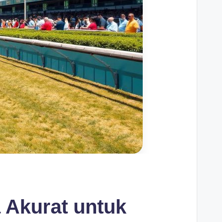
a Akurat untuk