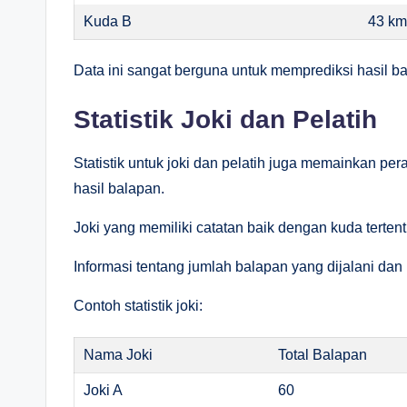
Kuda B
43 km
Data ini sangat berguna untuk memprediksi hasil 
Statistik Joki dan Pelatih
Statistik untuk joki dan pelatih juga memainkan p
hasil balapan.
Joki yang memiliki catatan baik dengan kuda terten
Informasi tentang jumlah balapan yang dijalani da
Contoh statistik joki:
Nama Joki
Total Balapan
Joki A
60