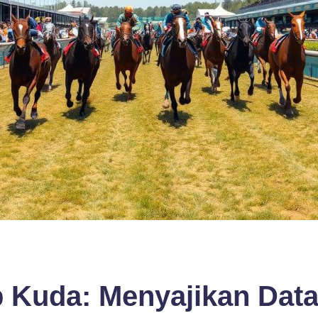
ap Kuda: Menyajikan Dat