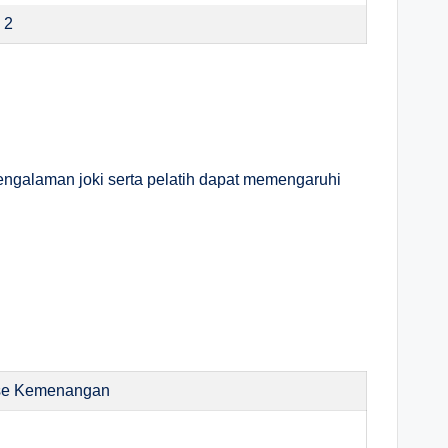
2
pengalaman joki serta pelatih dapat memengaruhi
se Kemenangan