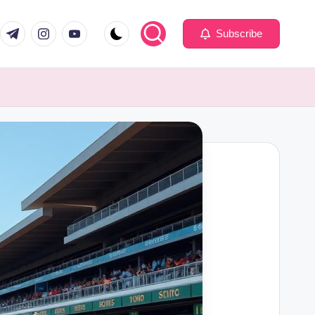
com
er.com
t.me
instagram.com
youtube.com
Subscribe