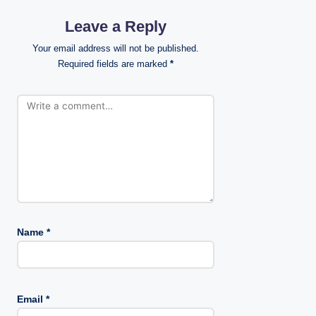
o
Leave a Reply
n
Your email address will not be published.
Required fields are marked
*
Name
*
Email
*