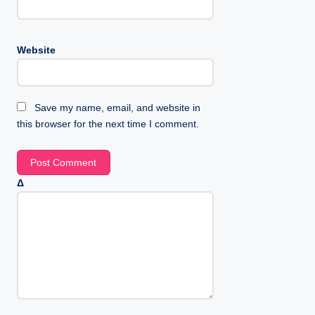
Website
Save my name, email, and website in
this browser for the next time I comment.
Δ