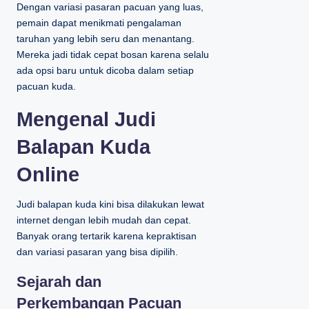
Dengan variasi pasaran pacuan yang luas,
pemain dapat menikmati pengalaman
taruhan yang lebih seru dan menantang.
Mereka jadi tidak cepat bosan karena selalu
ada opsi baru untuk dicoba dalam setiap
pacuan kuda.
Mengenal Judi
Balapan Kuda
Online
Judi balapan kuda kini bisa dilakukan lewat
internet dengan lebih mudah dan cepat.
Banyak orang tertarik karena kepraktisan
dan variasi pasaran yang bisa dipilih.
Sejarah dan
Perkembangan Pacuan