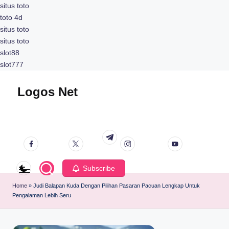
situs toto
toto 4d
situs toto
situs toto
slot88
slot777
Logos Net
S
k
T
i
facebook.co
twitter.co
instagram.co
youtube.co
i
t.me
p
m
m
m
m
p
t
s
o
d
c
a
Subscribe
o
n
Home
»
Judi Balapan Kuda Dengan Pilihan Pasaran Pacuan Lengkap Untuk
n
T
Pengalaman Lebih Seru
t
r
e
i
n
k