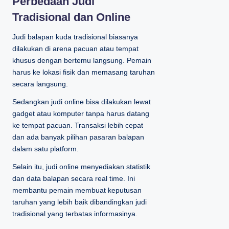
Perbedaan Judi
Tradisional dan Online
Judi balapan kuda tradisional biasanya
dilakukan di arena pacuan atau tempat
khusus dengan bertemu langsung. Pemain
harus ke lokasi fisik dan memasang taruhan
secara langsung.
Sedangkan judi online bisa dilakukan lewat
gadget atau komputer tanpa harus datang
ke tempat pacuan. Transaksi lebih cepat
dan ada banyak pilihan pasaran balapan
dalam satu platform.
Selain itu, judi online menyediakan statistik
dan data balapan secara real time. Ini
membantu pemain membuat keputusan
taruhan yang lebih baik dibandingkan judi
tradisional yang terbatas informasinya.