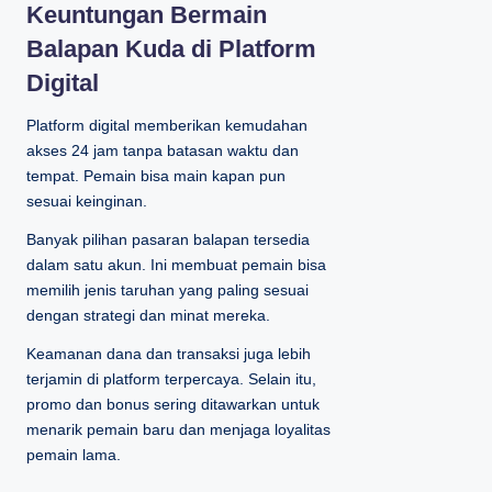
Keuntungan Bermain
Balapan Kuda di Platform
Digital
Platform digital memberikan kemudahan
akses 24 jam tanpa batasan waktu dan
tempat. Pemain bisa main kapan pun
sesuai keinginan.
Banyak pilihan pasaran balapan tersedia
dalam satu akun. Ini membuat pemain bisa
memilih jenis taruhan yang paling sesuai
dengan strategi dan minat mereka.
Keamanan dana dan transaksi juga lebih
terjamin di platform terpercaya. Selain itu,
promo dan bonus sering ditawarkan untuk
menarik pemain baru dan menjaga loyalitas
pemain lama.