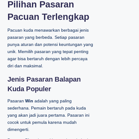
Pilihan Pasaran
Pacuan Terlengkap
Pacuan kuda menawarkan berbagai jenis
pasaran yang berbeda. Setiap pasaran
punya aturan dan potensi keuntungan yang
unik. Memilih pasaran yang tepat penting
agar bisa bertaruh dengan lebih percaya
diri dan maksimal.
Jenis Pasaran Balapan
Kuda Populer
Pasaran
Win
adalah yang paling
sederhana. Pemain bertaruh pada kuda
yang akan jadi juara pertama. Pasaran ini
cocok untuk pemula karena mudah
dimengerti.