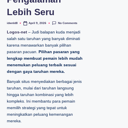
e
Lebih Seru
No Comments
idwnld8
April 9, 2026
P
o
s
Logos-net
– Judi balapan kuda menjadi
t
salah satu taruhan yang banyak diminati
e
d
karena menawarkan banyak pilihan
b
y
pasaran pacuan.
Pilihan pasaran yang
lengkap membuat pemain lebih mudah
menemukan peluang terbaik sesuai
dengan gaya taruhan mereka.
Banyak situs menyediakan berbagai jenis
taruhan, mulai dari taruhan langsung
hingga taruhan kombinasi yang lebih
kompleks. Ini membantu para pemain
memilih strategi yang tepat untuk
meningkatkan peluang kemenangan
mereka.